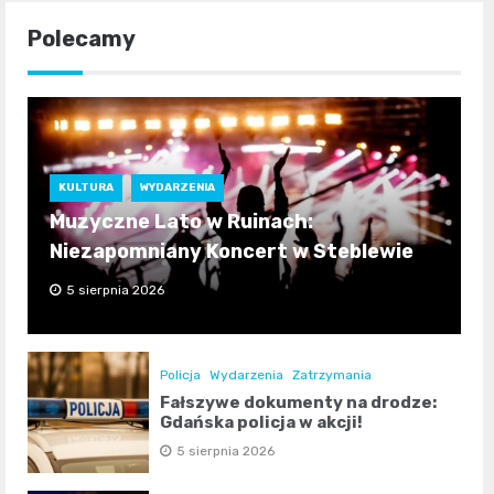
Polecamy
KULTURA
WYDARZENIA
Muzyczne Lato w Ruinach:
Niezapomniany Koncert w Steblewie
5 sierpnia 2026
Policja
Wydarzenia
Zatrzymania
Fałszywe dokumenty na drodze:
Gdańska policja w akcji!
5 sierpnia 2026