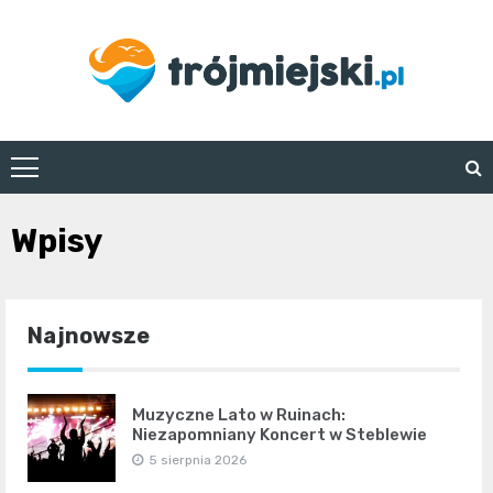
Skip
to
content
trojmiejski.pl
Wpisy
Najnowsze
Muzyczne Lato w Ruinach:
Niezapomniany Koncert w Steblewie
5 sierpnia 2026