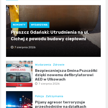
REMONTY
WYDARZENIA
Pruszcz Gdański: Utrudnienia na ul.
Cichej z powodu budowy ciepłowni
7 sierpnia 2026
Wydarzenia
Zdrowie
Bezpieczniejsza Gmina Pszczółki
dzięki nowemu defibrylatorowi
AED w Ulkowach
7 sierpnia 2026
Policja
Zatrzymania
Pijany agresor terroryzuje
przechodniów na działkach