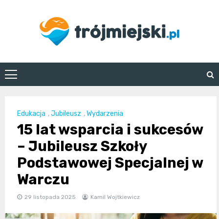
Skip
to
content
trojmiejski.pl
Edukacja
,
Jubileusz
,
Wydarzenia
15 lat wsparcia i sukcesów
– Jubileusz Szkoły
Podstawowej Specjalnej w
Warczu
29 listopada 2025
Kamil Wojtkiewicz