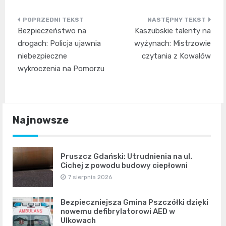
Nawigacja
Bezpieczeństwo na
Kaszubskie talenty na
wpisu
drogach: Policja ujawnia
wyżynach: Mistrzowie
niebezpieczne
czytania z Kowalów
wykroczenia na Pomorzu
Najnowsze
Pruszcz Gdański: Utrudnienia na ul.
Cichej z powodu budowy ciepłowni
7 sierpnia 2026
Bezpieczniejsza Gmina Pszczółki dzięki
nowemu defibrylatorowi AED w
Ulkowach