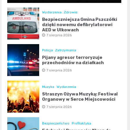
Wydarzenia
Zdrowie
Bezpieczniejsza Gmina Pszczółki
dzięki nowemu defibrylatorowi
AED w Ulkowach
7 sierpnia 2026
Policja
Zatrzymania
Pijany agresor terroryzuje
przechodniów na działkach
7 sierpnia 2026
Muzyka
Wydarzenia
Straszyn Ożywa Muzyką: Festiwal
Organowy w Serce Miejscowości
7 sierpnia 2026
Bezpieczeństwo
Profilaktyka