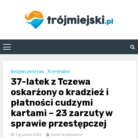
Skip
to
content
trojmiejski.pl
Bezpieczeństwo
,
Kryminalne
37-latek z Tczewa
oskarżony o kradzież i
płatności cudzymi
kartami – 23 zarzuty w
sprawie przestępczej
1 grudnia 2025
Kamil Wojtkiewicz