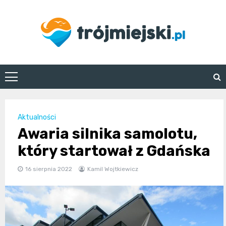
Skip
to
content
trojmiejski.pl
Aktualności
Awaria silnika samolotu,
który startował z Gdańska
16 sierpnia 2022
Kamil Wojtkiewicz