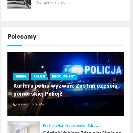
6 sierpnia 2026
Polecamy
HIRING
POLICE
RECRUITMENT
Kariera pełna wyzwań: Zostań częścią
pomorskiej Policji!
6 sierpnia 2026
Profilaktyka
Wydarzenia
Zdrowie
Gdańsk Wybiera Zdrowie: Akcja na