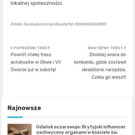
lokalnej społeczności.
Źródło: facebook.com/profile.php?id=100064522038951
Nawigacja
Powrót stałej trasy
Złodziej wraca do
wpisu
autobusów w Oliwie i VII
lombardu, gdzie zostawił
Dworze już w sobotę!
skradzione narzędzia.
Czeka go areszt!
Najnowsze
Gdańsk oczarowuje: Brytyjski influencer
zachwycony organami w kościele św.