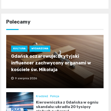
Polecamy
KULTURA
WYDARZENIA
Gdańsk oczarowuje: Brytyjski
influencer zachwycony organami w
kościele św. Mikołaja
9 sierpnia 2026
Kradzież
Policja
Kierowniczka z Gdańska w ogniu
skandalu: ukradła 20 tysięcy