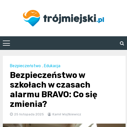
Skip
to
content
trojmiejski.pl
Bezpieczeństwo
,
Edukacja
Bezpieczeństwo w
szkołach w czasach
alarmu BRAVO: Co się
zmienia?
25 listopada 2025
Kamil Wojtkiewicz