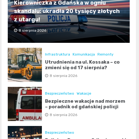
Kierowniczka z Gdańska w ogniu
skandalu: ukradła 20 tysięcy złotych
z utargu!
8 sierpnia 2026
Infrastruktura
Komunikacja
Remonty
Utrudnienia na ul. Kossaka – co
zmieni się od 17 sierpnia?
8 sierpnia 2026
Bezpieczeństwo
Wakacje
Bezpieczne wakacje nad morzem
– poradnik od gdańskiej policji
8 sierpnia 2026
Bezpieczeństwo