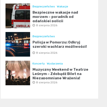
Bezpieczeństwo
Wakacje
Bezpieczne wakacje nad
morzem – poradnik od
gdańskiej policji
8 sierpnia 2026
Bezpieczeństwo
Policja w Pomorzu: Odkryj
szeroki wachlarz możliwości!
8 sierpnia 2026
Koncerty
Wydarzenia
Muzyczny Weekend w Teatrze
Leśnym – Zdobądź Bilet na
Niezapomniane Wrażenia!
8 sierpnia 2026