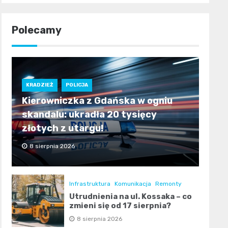
Polecamy
KRADZIEŻ
POLICJA
Kierowniczka z Gdańska w ogniu
skandalu: ukradła 20 tysięcy
złotych z utargu!
8 sierpnia 2026
Infrastruktura
Komunikacja
Remonty
Utrudnienia na ul. Kossaka – co
zmieni się od 17 sierpnia?
8 sierpnia 2026