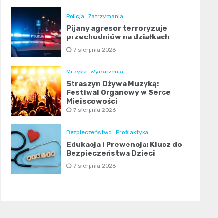
Policja
Zatrzymania
Pijany agresor terroryzuje
przechodniów na działkach
7 sierpnia 2026
Muzyka
Wydarzenia
Straszyn Ożywa Muzyką:
Festiwal Organowy w Serce
Miejscowości
7 sierpnia 2026
Bezpieczeństwo
Profilaktyka
Edukacja i Prewencja: Klucz do
Bezpieczeństwa Dzieci
7 sierpnia 2026