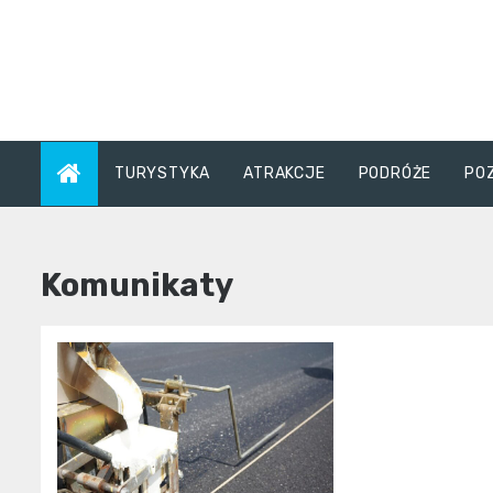
Skip
to
content
TURYSTYKA
ATRAKCJE
PODRÓŻE
PO
Komunikaty