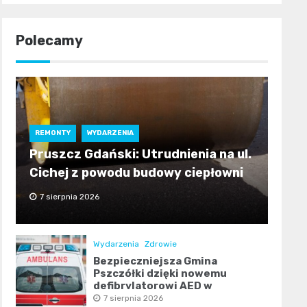
Polecamy
REMONTY
WYDARZENIA
Pruszcz Gdański: Utrudnienia na ul.
Cichej z powodu budowy ciepłowni
7 sierpnia 2026
Wydarzenia
Zdrowie
Bezpieczniejsza Gmina
Pszczółki dzięki nowemu
defibrylatorowi AED w
Ulkowach
7 sierpnia 2026