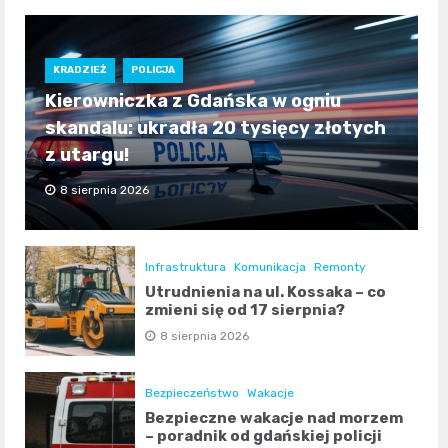
KRADZIEŻ
POLICJA
Kierowniczka z Gdańska w ogniu
skandalu: ukradła 20 tysięcy złotych
z utargu!
8 sierpnia 2026
Infrastruktura
Komunikacja
Remonty
Utrudnienia na ul. Kossaka – co
zmieni się od 17 sierpnia?
8 sierpnia 2026
Bezpieczeństwo
Wakacje
Bezpieczne wakacje nad morzem
– poradnik od gdańskiej policji