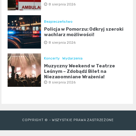
8 sierpnia 2026
Bezpieczeństwo
Policja w Pomorzu: Odkryj szeroki
wachlarz możliwości!
8 sierpnia 2026
Koncerty
Wydarzenia
Muzyczny Weekend w Teatrze
Leśnym – Zdobądź Bilet na
Niezapomniane Wrażenia!
8 sierpnia 2026
COPYRIGHT © - WSZYSTKIE PRAWA ZASTRZEŻONE