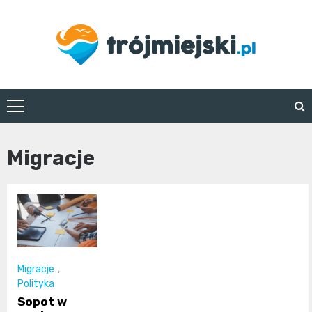
Skip
to
content
trojmiejski.pl
Migracje
Migracje
,
Polityka
Sopot w