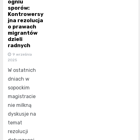
ogniu
sporów:
Kontrowersy
jna rezolucja
o prawach
migrantów
dzieli
radnych
9 września
2025
W ostatnich
dniach w
sopockim
magistracie
nie milkną
dyskusje na
temat
rezolucji