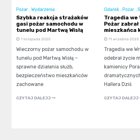
Pożar
,
Wydarzenia
Gdańsk
,
Pożar
,
S
Szybka reakcja strażaków
Tragedia we 
gasi pożar samochodu w
Pożar zabrał
tunelu pod Martwą Wisłą
mieszkańca 
1 listopada 2025
11 września 2025
Wieczorny pożar samochodu w
Tragedia we Wr
tunelu pod Martwą Wisłą –
odebrał życie 
sprawne działania służb,
kamienicy Pora
bezpieczeństwo mieszkańców
dramatycznych
zachowane
Hallera Dziś
CZYTAJ DALEJJ
CZYTAJ DALEJJ