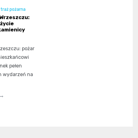
traż pożarna
Wrzeszczu:
 życie
kamienicy
zeszczu: pożar
mieszkańcowi
nek pełen
 wydarzeń na