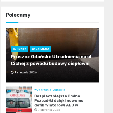
Polecamy
REMONTY
WYDARZENIA
Pruszcz Gdański: Utrudnienia na ul.
Cichej z powodu budowy ciepłowni
7 sierpnia 2026
Wydarzenia
Zdrowie
Bezpieczniejsza Gmina
Pszczółki dzięki nowemu
defibrylatorowi AED w
Ulkowach
7 sierpnia 2026