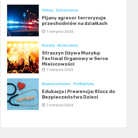
Policja
Zatrzymania
Pijany agresor terroryzuje
przechodniów na działkach
7 sierpnia 2026
Muzyka
Wydarzenia
Straszyn Ożywa Muzyką:
Festiwal Organowy w Serce
Miejscowości
7 sierpnia 2026
Bezpieczeństwo
Profilaktyka
Edukacja i Prewencja: Klucz do
Bezpieczeństwa Dzieci
7 sierpnia 2026