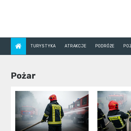
Skip
to
content
TURYSTYKA
ATRAKCJE
PODRÓŻE
PO
Pożar