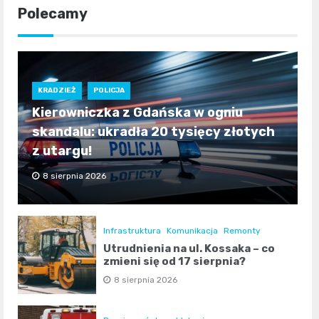
Polecamy
KRADZIEŻ
POLICJA
Kierowniczka z Gdańska w ogniu
skandalu: ukradła 20 tysięcy złotych
z utargu!
8 sierpnia 2026
Infrastruktura
Komunikacja
Remonty
Utrudnienia na ul. Kossaka – co
zmieni się od 17 sierpnia?
8 sierpnia 2026