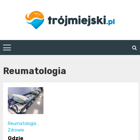
Skip
to
content
trojmiejski.pl
Reumatologia
Reumatologia
,
Zdrowie
Gdzie