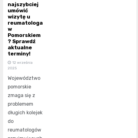
najszybciej
umówić
wizytę u
reumatologa
w
Pomorskiem
? Sprawdź
aktualne
terminy!
12 września
2025
Województwo
pomorskie
zmaga się z
problemem
długich kolejek
do
reumatologów