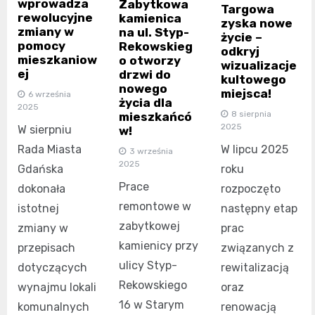
wprowadza
Zabytkowa
Targowa
rewolucyjne
kamienica
zyska nowe
zmiany w
na ul. Styp-
życie –
pomocy
Rekowskieg
odkryj
mieszkaniow
o otworzy
wizualizacje
ej
drzwi do
kultowego
nowego
miejsca!
6 września
życia dla
2025
8 sierpnia
mieszkańcó
2025
W sierpniu
w!
Rada Miasta
W lipcu 2025
3 września
2025
Gdańska
roku
Prace
dokonała
rozpoczęto
remontowe w
istotnej
następny etap
zabytkowej
zmiany w
prac
kamienicy przy
przepisach
związanych z
ulicy Styp-
dotyczących
rewitalizacją
Rekowskiego
wynajmu lokali
oraz
16 w Starym
komunalnych
renowacją