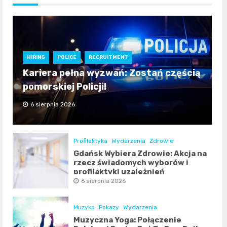
HIRING
POLICE
RECRUITMENT
Kariera pełna wyzwań: Zostań częścią
pomorskiej Policji!
6 sierpnia 2026
Profilaktyka
Wydarzenia
Zdrowie
Gdańsk Wybiera Zdrowie: Akcja na
rzecz świadomych wyborów i
profilaktyki uzależnień
6 sierpnia 2026
Muzyka
Pokazy
Wydarzenia
Muzyczna Yoga: Połączenie