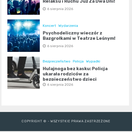
Relaksu i Ruchu Już Za Dwa Dni!
6 sierpnia 2026
Koncert
Wydarzenia
Psychodeliczny wieczór z
Bazgrołkami w Teatrze Leśnym!
6 sierpnia 2026
Bezpieczeństwo
Policja
Wypadki
Hulajnoga bez kasku: Policja
ukarała rodziców za
bezpieczeństwo dzieci
6 sierpnia 2026
COPYRIGHT © - WSZYSTKIE PRAWA ZASTRZEŻONE