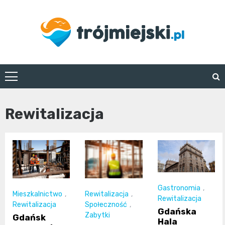
Skip
to
content
trojmiejski.pl
Rewitalizacja
Gastronomia
,
Mieszkalnictwo
,
Rewitalizacja
,
Rewitalizacja
Rewitalizacja
Społeczność
,
Gdańska
Zabytki
Gdańsk
Hala