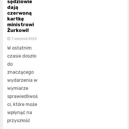
sędziowie
dają
czerwoną
kartkę
ministrowi
Żurkowi!
7 sierpnia 2025
W ostatnim
czasie doszło
do
znaczącego
wydarzenia w
wymiarze
sprawiedliwoś
ci, które może
wpłynąć na
przyszłość