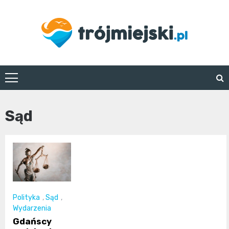
Skip
to
content
trojmiejski.pl
Sąd
Polityka
,
Sąd
,
Wydarzenia
Gdańscy