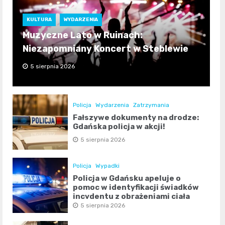
KULTURA
WYDARZENIA
Muzyczne Lato w Ruinach:
Niezapomniany Koncert w Steblewie
5 sierpnia 2026
Policja
Wydarzenia
Zatrzymania
Fałszywe dokumenty na drodze:
Gdańska policja w akcji!
5 sierpnia 2026
Policja
Wypadki
Policja w Gdańsku apeluje o
pomoc w identyfikacji świadków
incydentu z obrażeniami ciała
5 sierpnia 2026