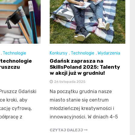
,
Technologie
Konkursy
,
Technologie
,
Wydarzenia
technologie
Gdańsk zaprasza na
Pruszczu
SkillsPoland 2025: Talenty
w akcji już w grudniu!
26 listopada 2025
Pruszcz Gdański
Na początku grudnia nasze
e kroki, aby
miasto stanie się centrum
ację cyfrową,
młodzieńczej kreatywności i
ółpracę z
innowacyjności. W dniach 4-5
CZYTAJ DALEJJ