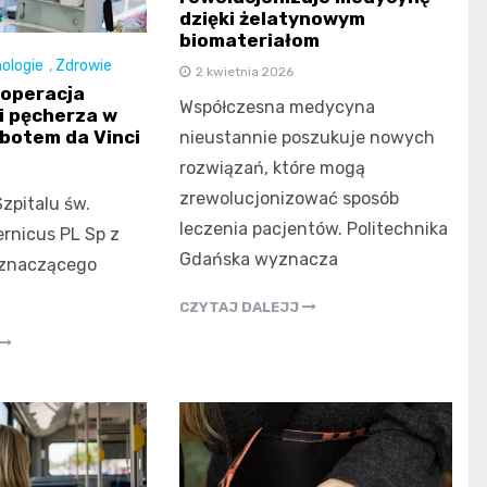
dzięki żelatynowym
biomateriałom
ologie
,
Zdrowie
2 kwietnia 2026
 operacja
Współczesna medycyna
i pęcherza w
botem da Vinci
nieustannie poszukuje nowych
rozwiązań, które mogą
zrewolucjonizować sposób
zpitalu św.
leczenia pacjentów. Politechnika
rnicus PL Sp z
Gdańska wyznacza
 znaczącego
CZYTAJ DALEJJ