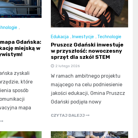
hnologie
,
Edukacja
,
Inwestycje
,
Technologie
 mapa Gdańska:
Pruszcz Gdański inwestuje
kację miejską w
w przyszłość: nowoczesny
ywistym!
sprzęt dla szkół STEM
2 lutego 2026
ńska zyskali
W ramach ambitnego projektu
zędzie, które
mającego na celu podniesienie
ienia sposób
jakości edukacji, Gmina Pruszcz
komunikacji
Gdański podjęła nowy
owacyjna mapa
CZYTAJ DALEJJ