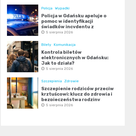
Policja
Wypadki
Policja w Gdańsku apeluje o
pomoc w identyfikacji
świadków incydentu z
obrażeniami ciała
5 sierpnia 2026
Bilety
Komunikacja
Kontrola biletów
elektronicznych w Gdańsku:
Jak to działa?
5 sierpnia 2026
Szczepienia
Zdrowie
Szczepienie rodziców przeciw
krztuścowi: klucz do zdrowia i
bezpieczeństwa rodziny
5 sierpnia 2026