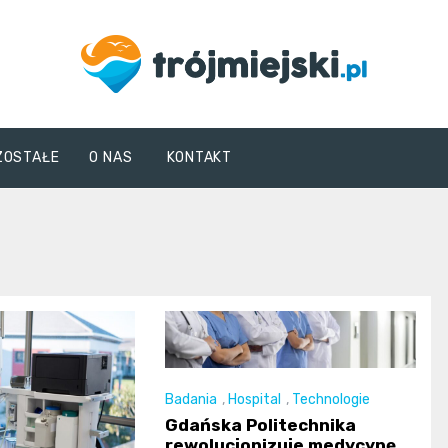
trojmiejski.pl
ZOSTAŁE
O NAS
KONTAKT
Badania
,
Hospital
,
Technologie
Gdańska Politechnika
rewolucjonizuje medycynę