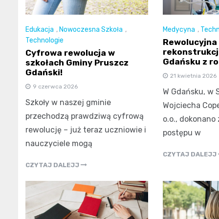
Edukacja
,
Nowoczesna Szkoła
,
Medycyna
,
Techn
Technologie
Rewolucyjna
rekonstrukcj
Cyfrowa rewolucja w
Gdańsku z ro
szkołach Gminy Pruszcz
Gdański!
21 kwietnia 2026
9 czerwca 2026
W Gdańsku, w S
Szkoły w naszej gminie
Wojciecha Cope
przechodzą prawdziwą cyfrową
o.o., dokonano
rewolucję – już teraz uczniowie i
postępu w
nauczyciele mogą
CZYTAJ DALEJJ
CZYTAJ DALEJJ