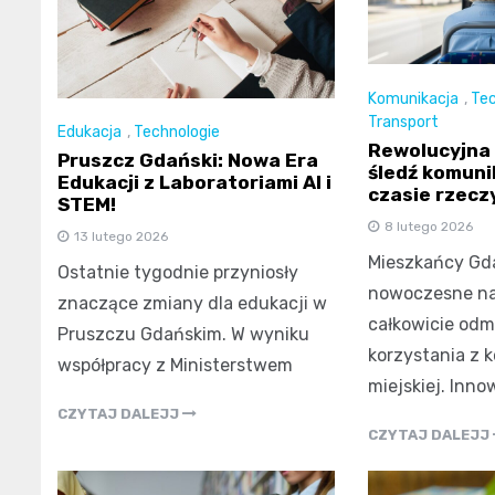
Komunikacja
,
Tec
Transport
Edukacja
,
Technologie
Rewolucyjna
Pruszcz Gdański: Nowa Era
śledź komuni
Edukacji z Laboratoriami AI i
czasie rzecz
STEM!
8 lutego 2026
13 lutego 2026
Mieszkańcy Gda
Ostatnie tygodnie przyniosły
nowoczesne nar
znaczące zmiany dla edukacji w
całkowicie odm
Pruszczu Gdańskim. W wyniku
korzystania z 
współpracy z Ministerstwem
miejskiej. Inn
CZYTAJ DALEJJ
CZYTAJ DALEJJ