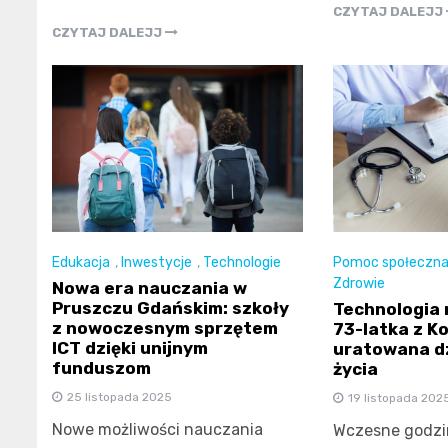
CZYTAJ DALEJJ
CZYTAJ DALEJJ
Edukacja
,
Inwestycje
,
Technologie
Pomoc społeczn
Zdrowie
Nowa era nauczania w
Pruszczu Gdańskim: szkoły
Technologia r
z nowoczesnym sprzętem
73-latka z K
ICT dzięki unijnym
uratowana dz
funduszom
życia
25 listopada 2025
19 listopada 202
Nowe możliwości nauczania
Wczesne godzi