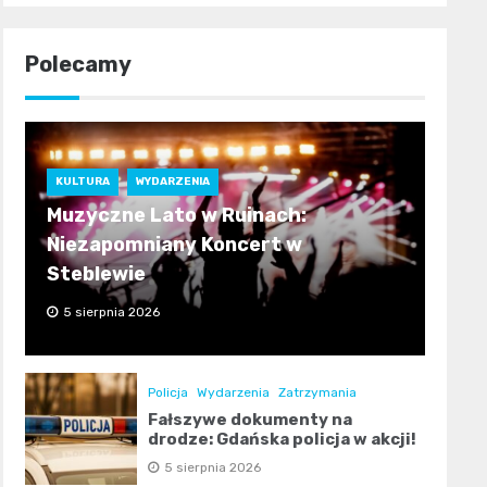
Polecamy
KULTURA
WYDARZENIA
Muzyczne Lato w Ruinach:
Niezapomniany Koncert w
Steblewie
5 sierpnia 2026
Policja
Wydarzenia
Zatrzymania
Fałszywe dokumenty na
drodze: Gdańska policja w akcji!
5 sierpnia 2026