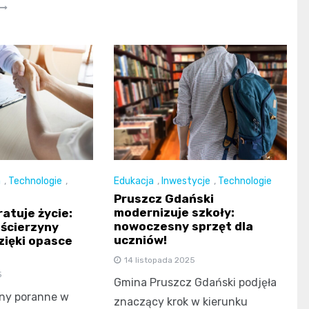
a
,
Technologie
,
Edukacja
,
Inwestycje
,
Technologie
Pruszcz Gdański
modernizuje szkoły:
atuje życie:
nowoczesny sprzęt dla
ościerzyny
uczniów!
ięki opasce
14 listopada 2025
5
Gmina Pruszcz Gdański podjęła
ny poranne w
znaczący krok w kierunku