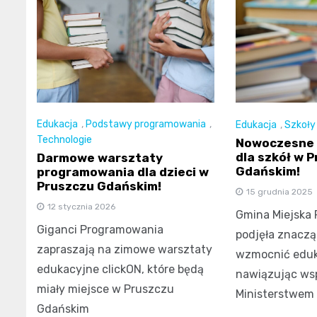
Edukacja
,
Podstawy programowania
,
Edukacja
,
Szkoły
Technologie
Nowoczesne 
dla szkół w 
Darmowe warsztaty
Gdańskim!
programowania dla dzieci w
Pruszczu Gdańskim!
15 grudnia 2025
12 stycznia 2026
Gmina Miejska 
Giganci Programowania
podjęła znacząc
zapraszają na zimowe warsztaty
wzmocnić eduk
edukacyjne clickON, które będą
nawiązując wsp
miały miejsce w Pruszczu
Ministerstwem
Gdańskim