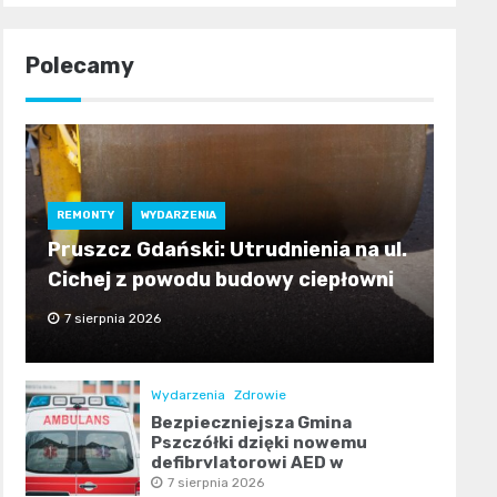
Polecamy
REMONTY
WYDARZENIA
Pruszcz Gdański: Utrudnienia na ul.
Cichej z powodu budowy ciepłowni
7 sierpnia 2026
Wydarzenia
Zdrowie
Bezpieczniejsza Gmina
Pszczółki dzięki nowemu
defibrylatorowi AED w
Ulkowach
7 sierpnia 2026