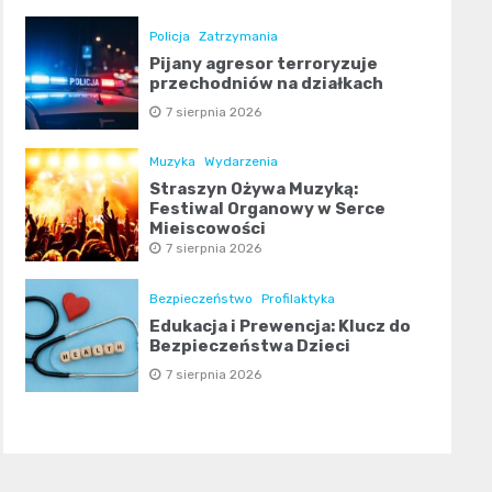
Policja
Zatrzymania
Pijany agresor terroryzuje
przechodniów na działkach
7 sierpnia 2026
Muzyka
Wydarzenia
Straszyn Ożywa Muzyką:
Festiwal Organowy w Serce
Miejscowości
7 sierpnia 2026
Bezpieczeństwo
Profilaktyka
Edukacja i Prewencja: Klucz do
Bezpieczeństwa Dzieci
7 sierpnia 2026