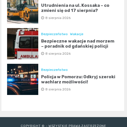
Utrudnienia na ul. Kossaka – co
zmieni się od 17 sierpnia?
8 sierpnia 2026
Bezpieczeństwo
Wakacje
Bezpieczne wakacje nad morzem
– poradnik od gdańskiej policji
8 sierpnia 2026
Bezpieczeństwo
Policja w Pomorzu: Odkryj szeroki
wachlarz możliwości!
8 sierpnia 2026
COPYRIGHT © - WSZYSTKIE PRAWA ZASTRZEŻONE