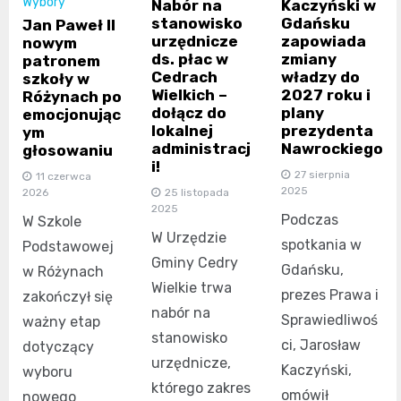
Wybory
Nabór na
Kaczyński w
stanowisko
Gdańsku
Jan Paweł II
urzędnicze
zapowiada
nowym
ds. płac w
zmiany
patronem
Cedrach
władzy do
szkoły w
Wielkich –
2027 roku i
Różynach po
dołącz do
plany
emocjonując
lokalnej
prezydenta
ym
administracj
Nawrockiego
głosowaniu
i!
27 sierpnia
11 czerwca
2025
2026
25 listopada
2025
Podczas
W Szkole
W Urzędzie
spotkania w
Podstawowej
Gminy Cedry
Gdańsku,
w Różynach
Wielkie trwa
prezes Prawa i
zakończył się
nabór na
Sprawiedliwoś
ważny etap
stanowisko
ci, Jarosław
dotyczący
urzędnicze,
Kaczyński,
wyboru
którego zakres
omówił
nowego