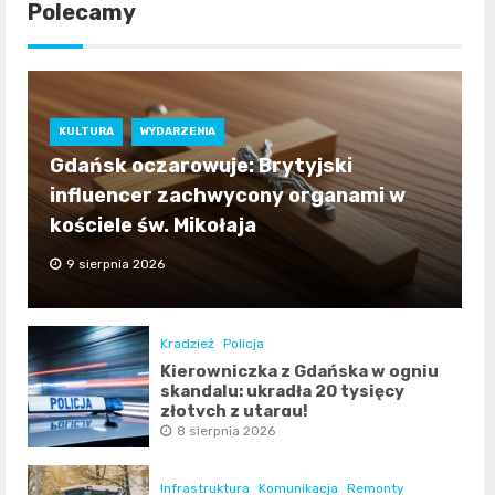
Polecamy
KULTURA
WYDARZENIA
Gdańsk oczarowuje: Brytyjski
influencer zachwycony organami w
kościele św. Mikołaja
9 sierpnia 2026
Kradzież
Policja
Kierowniczka z Gdańska w ogniu
skandalu: ukradła 20 tysięcy
złotych z utargu!
8 sierpnia 2026
Infrastruktura
Komunikacja
Remonty