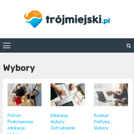
Skip
to
content
trojmiejski.pl
Wybory
Patron
,
Edukacja
,
Koalicje
,
Podstawowa
Wybory
,
Polityka
,
edukacja
,
Zatrudnienie
Wybory