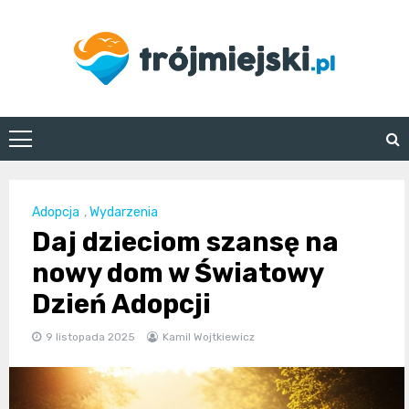
Skip
to
content
trojmiejski.pl
Adopcja
,
Wydarzenia
Daj dzieciom szansę na
nowy dom w Światowy
Dzień Adopcji
9 listopada 2025
Kamil Wojtkiewicz