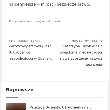
najcenniejsze — miłość i bezpieczeństwo.
Źródło: facebook.com/powiat.gdanski
Nawigacja
Zabytkowy tramwaj uczci
Katarzyna Tubylewicz o
wpisu
107. rocznicę
świadomej niedzietności:
niepodległości w Gdańsku
nowe spojrzenie na życie
bez dzieci
Najnowsze
Pruszcz Gdański: Utrudnienia na ul.