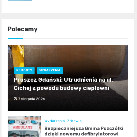
Polecamy
REMONTY
WYDARZENIA
Pruszcz Gdański: Utrudnienia na ul.
Cichej z powodu budowy ciepłowni
7 sierpnia 2026
Wydarzenia
Zdrowie
Bezpieczniejsza Gmina Pszczółki
dzięki nowemu defibrylatorowi