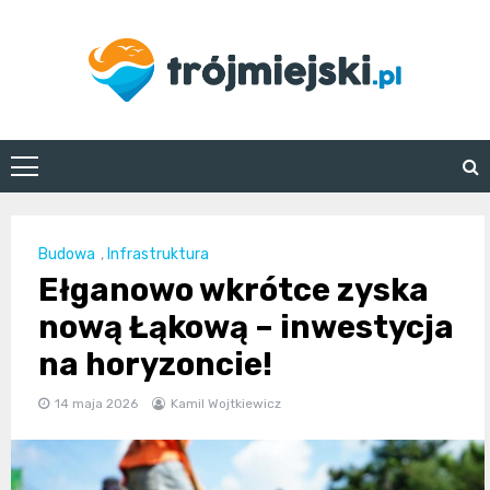
Skip
to
content
trojmiejski.pl
Budowa
,
Infrastruktura
Ełganowo wkrótce zyska
nową Łąkową – inwestycja
na horyzoncie!
14 maja 2026
Kamil Wojtkiewicz