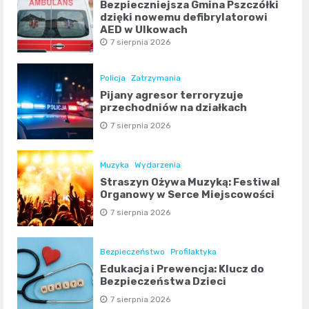
Bezpieczniejsza Gmina Pszczółki
dzięki nowemu defibrylatorowi
AED w Ulkowach
7 sierpnia 2026
Policja
Zatrzymania
Pijany agresor terroryzuje
przechodniów na działkach
7 sierpnia 2026
Muzyka
Wydarzenia
Straszyn Ożywa Muzyką: Festiwal
Organowy w Serce Miejscowości
7 sierpnia 2026
Bezpieczeństwo
Profilaktyka
Edukacja i Prewencja: Klucz do
Bezpieczeństwa Dzieci
7 sierpnia 2026