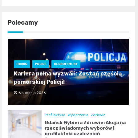
Polecamy
HIRING
POLICE
RECRUITMENT
Kariera pełna wyzwań: Zostań częścią
pomorskiej Policji!
6 sierpnia 2026
Profilaktyka
Wydarzenia
Zdrowie
Gdańsk Wybiera Zdrowie: Akcja na
rzecz świadomych wyborów i
profilaktyki uzależnień