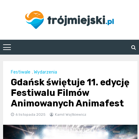
Skip
to
content
trojmiejski.pl
Festiwale
,
Wydarzenia
Gdańsk świętuje 11. edycję
Festiwalu Filmów
Animowanych Animafest
6 listopada 2025
Kamil Wojtkiewicz