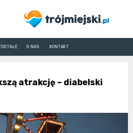
trojmiejski.pl
ZOSTAŁE
O NAS
KONTAKT
szą atrakcję – diabelski