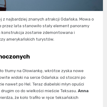
j z najbardziej znanych atrakcji Gdańska. Mowa o
przez lata stanowiło stały element panoramy
a konstrukcja zostanie zdemontowana i
oczy amerykańskich turystów.
dnoczonych
ało tłumy na Ołowiankę, wkrótce zyska nowe
owite widoki na serce Gdańska: od stoczni po
ie nawet po Hel. Teraz diabelski młyn opuści
, drugim co do wielkości mieście Teksasu.
Anna
erdza, że koło trafiło w ręce teksańskich