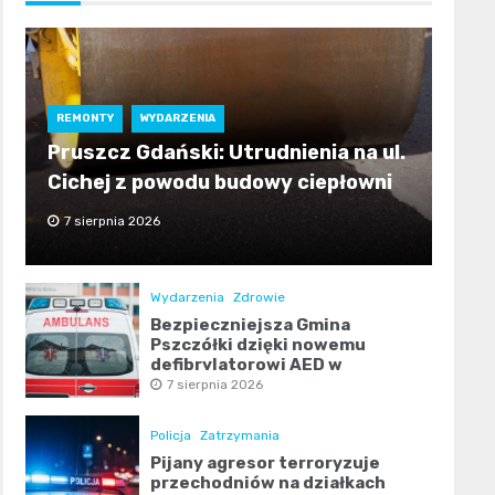
REMONTY
WYDARZENIA
Pruszcz Gdański: Utrudnienia na ul.
Cichej z powodu budowy ciepłowni
7 sierpnia 2026
Wydarzenia
Zdrowie
Bezpieczniejsza Gmina
Pszczółki dzięki nowemu
defibrylatorowi AED w
Ulkowach
7 sierpnia 2026
Policja
Zatrzymania
Pijany agresor terroryzuje
przechodniów na działkach