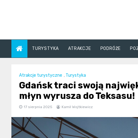
Skip
to
content
TURYSTYKA
ATRAKCJE
PODRÓŻE
PO
Atrakcje turystyczne
,
Turystyka
Gdańsk traci swoją najwięk
młyn wyrusza do Teksasu!
17 sierpnia 2025
Kamil Wojtkiewicz