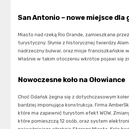
San Antonio – nowe miejsce dla 
Miasto nad rzeką Rio Grande, zamieszkane przez p
turystyczny. Słynie z historycznej twierdzy Alam
nadrzeczny bulwar, oraz misje franciszkańskie w
Właśnie w takim otoczeniu wkrótce pojawi się 
Nowoczesne koło na Ołowiance
Choć Gdańsk żegna się z dotychczasowym kołem
bardziej imponująca konstrukcja. Firma AmberS
które ma zapewnić turystom efekt WOW. Zmiany
które pomieszczą 12 osób, oraz system elektro
najważniejsze atrakcje Starego Miasta. Koło b