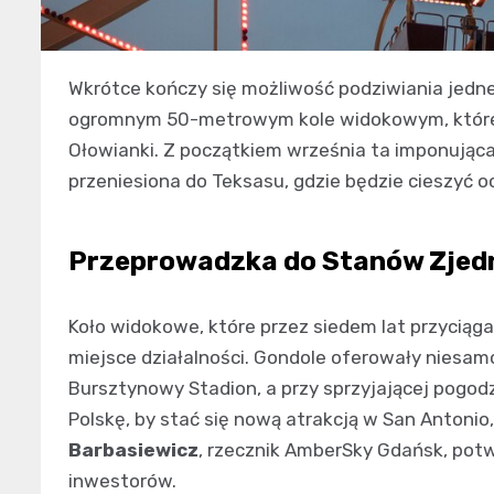
Wkrótce kończy się możliwość podziwiania jedne
ogromnym 50-metrowym kole widokowym, które 
Ołowianki. Z początkiem września ta imponując
przeniesiona do Teksasu, gdzie będzie cieszyć 
Przeprowadzka do Stanów Zje
Koło widokowe, które przez siedem lat przyciąg
miejsce działalności. Gondole oferowały niesam
Bursztynowy Stadion, a przy sprzyjającej pogodz
Polskę, by stać się nową atrakcją w San Antonio
Barbasiewicz
, rzecznik AmberSky Gdańsk, potwi
inwestorów.