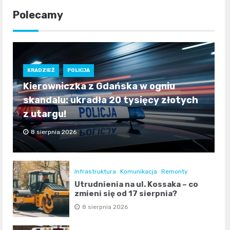
Polecamy
KRADZIEŻ
POLICJA
Kierowniczka z Gdańska w ogniu
skandalu: ukradła 20 tysięcy złotych
z utargu!
8 sierpnia 2026
Infrastruktura
Komunikacja
Remonty
Utrudnienia na ul. Kossaka – co
zmieni się od 17 sierpnia?
8 sierpnia 2026