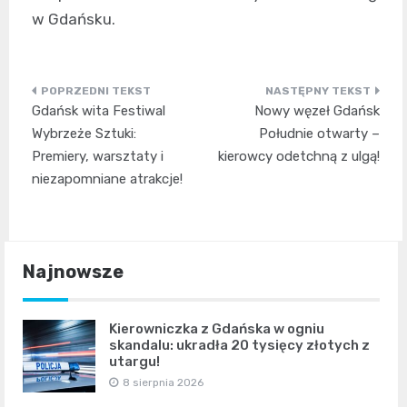
w Gdańsku.
Nawigacja
Gdańsk wita Festiwal
Nowy węzeł Gdańsk
wpisu
Wybrzeże Sztuki:
Południe otwarty –
Premiery, warsztaty i
kierowcy odetchną z ulgą!
niezapomniane atrakcje!
Najnowsze
Kierowniczka z Gdańska w ogniu
skandalu: ukradła 20 tysięcy złotych z
utargu!
8 sierpnia 2026