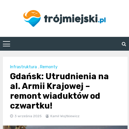
Skip
to
content
trojmiejski.pl
Infrastruktura
,
Remonty
Gdańsk: Utrudnienia na
al. Armii Krajowej –
remont wiaduktów od
czwartku!
3 września 2025
Kamil Wojtkiewicz