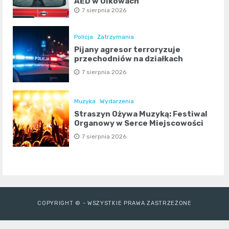
AED w Ulkowach
7 sierpnia 2026
Policja
Zatrzymania
Pijany agresor terroryzuje
przechodniów na działkach
7 sierpnia 2026
Muzyka
Wydarzenia
Straszyn Ożywa Muzyką: Festiwal
Organowy w Serce Miejscowości
7 sierpnia 2026
COPYRIGHT © - WSZYSTKIE PRAWA ZASTRZEŻONE