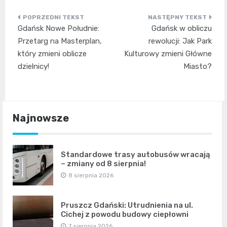
Nawigacja
Gdańsk Nowe Południe:
Gdańsk w obliczu
wpisu
Przetarg na Masterplan,
rewolucji: Jak Park
który zmieni oblicze
Kulturowy zmieni Główne
dzielnicy!
Miasto?
Najnowsze
Standardowe trasy autobusów wracają
– zmiany od 8 sierpnia!
8 sierpnia 2026
Pruszcz Gdański: Utrudnienia na ul.
Cichej z powodu budowy ciepłowni
7 sierpnia 2026