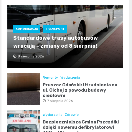
KOMUNIKACJA
TRANSPORT
Standardowe trasy autobusów
wracają – zmiany od 8 sierpnia!
8 sierpnia 2026
Remonty
Wydarzenia
Pruszcz Gdański: Utrudnienia na
ul. Cichej z powodu budowy
ciepłowni
7 sierpnia 2026
Wydarzenia
Zdrowie
Bezpieczniejsza Gmina Pszczółki
dzięki nowemu defibrylatorowi