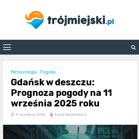
Skip
to
content
trojmiejski.pl
Meteorologia
,
Pogoda
Gdańsk w deszczu:
Prognoza pogody na 11
września 2025 roku
11 września 2025
Kamil Wojtkiewicz