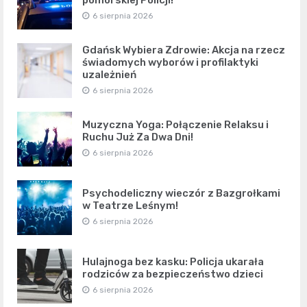
pomorskiej Policji!
6 sierpnia 2026
Gdańsk Wybiera Zdrowie: Akcja na rzecz
świadomych wyborów i profilaktyki
uzależnień
6 sierpnia 2026
Muzyczna Yoga: Połączenie Relaksu i
Ruchu Już Za Dwa Dni!
6 sierpnia 2026
Psychodeliczny wieczór z Bazgrołkami
w Teatrze Leśnym!
6 sierpnia 2026
Hulajnoga bez kasku: Policja ukarała
rodziców za bezpieczeństwo dzieci
6 sierpnia 2026