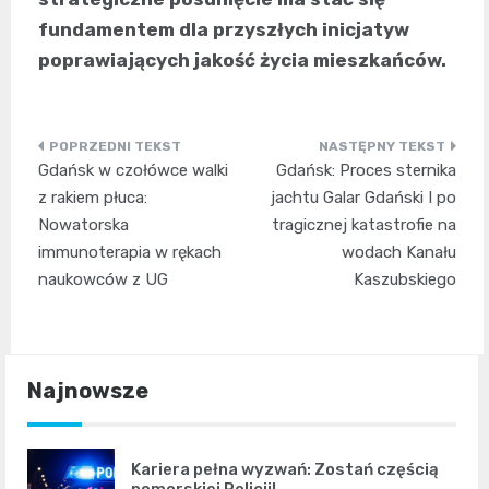
fundamentem dla przyszłych inicjatyw
poprawiających jakość życia mieszkańców.
Nawigacja
Gdańsk w czołówce walki
Gdańsk: Proces sternika
wpisu
z rakiem płuca:
jachtu Galar Gdański I po
Nowatorska
tragicznej katastrofie na
immunoterapia w rękach
wodach Kanału
naukowców z UG
Kaszubskiego
Najnowsze
Kariera pełna wyzwań: Zostań częścią