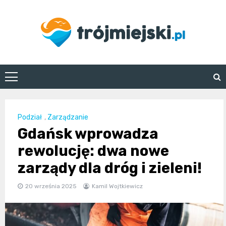
Skip
to
content
trojmiejski.pl
Podział
,
Zarządzanie
Gdańsk wprowadza
rewolucję: dwa nowe
zarządy dla dróg i zieleni!
20 września 2025
Kamil Wojtkiewicz