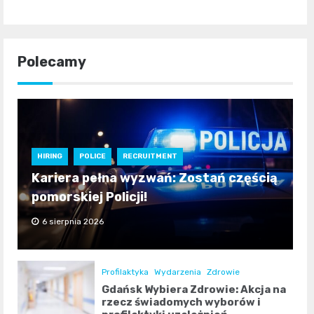
Polecamy
HIRING
POLICE
RECRUITMENT
Kariera pełna wyzwań: Zostań częścią
pomorskiej Policji!
6 sierpnia 2026
Profilaktyka
Wydarzenia
Zdrowie
Gdańsk Wybiera Zdrowie: Akcja na
rzecz świadomych wyborów i