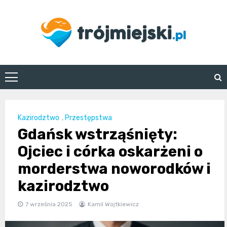
Skip
to
content
trojmiejski.pl
Kazirodztwo
,
Przestępstwa
Gdańsk wstrząśnięty:
Ojciec i córka oskarżeni o
morderstwa noworodków i
kazirodztwo
7 września 2025
Kamil Wojtkiewicz