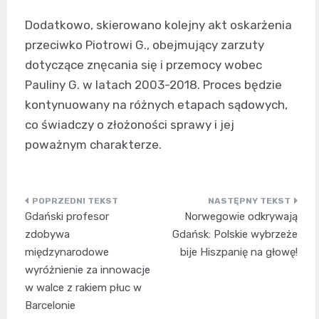
Dodatkowo, skierowano kolejny akt oskarżenia
przeciwko Piotrowi G., obejmujący zarzuty
dotyczące znęcania się i przemocy wobec
Pauliny G. w latach 2003-2018. Proces będzie
kontynuowany na różnych etapach sądowych,
co świadczy o złożoności sprawy i jej
poważnym charakterze.
Nawigacja
Gdański profesor
Norwegowie odkrywają
wpisu
zdobywa
Gdańsk: Polskie wybrzeże
międzynarodowe
bije Hiszpanię na głowę!
wyróżnienie za innowacje
w walce z rakiem płuc w
Barcelonie