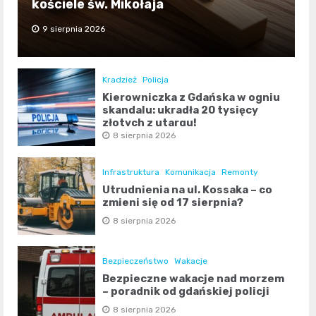
kościele św. Mikołaja
9 sierpnia 2026
Kradzież
Policja
Kierowniczka z Gdańska w ogniu
skandalu: ukradła 20 tysięcy
złotych z utargu!
8 sierpnia 2026
Infrastruktura
Komunikacja
Remonty
Utrudnienia na ul. Kossaka – co
zmieni się od 17 sierpnia?
8 sierpnia 2026
Bezpieczeństwo
Wakacje
Bezpieczne wakacje nad morzem
– poradnik od gdańskiej policji
8 sierpnia 2026