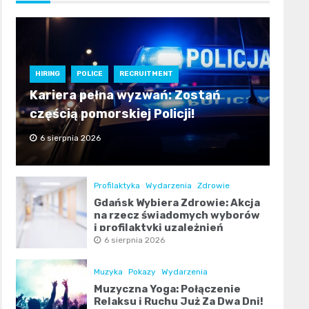
HIRING
POLICE
RECRUITMENT
Kariera pełna wyzwań: Zostań
częścią pomorskiej Policji!
6 sierpnia 2026
Profilaktyka
Wydarzenia
Zdrowie
Gdańsk Wybiera Zdrowie: Akcja
na rzecz świadomych wyborów
i profilaktyki uzależnień
6 sierpnia 2026
Muzyka
Pokazy
Wydarzenia
Muzyczna Yoga: Połączenie
Relaksu i Ruchu Już Za Dwa Dni!