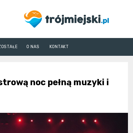
trojmiejski.pl
ZOSTAŁE
O NAS
KONTAKT
trową noc pełną muzyki i