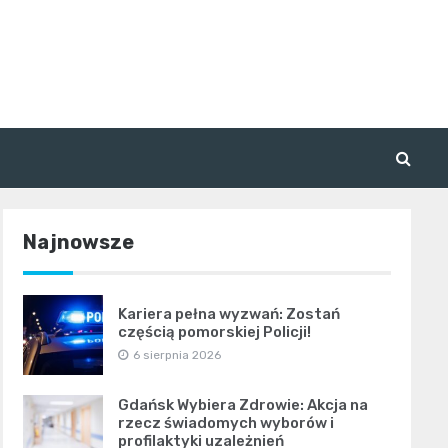
Najnowsze
Kariera pełna wyzwań: Zostań
częścią pomorskiej Policji!
6 sierpnia 2026
Gdańsk Wybiera Zdrowie: Akcja na
rzecz świadomych wyborów i
profilaktyki uzależnień