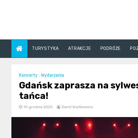
Skip
to
content
TURYSTYKA
ATRAKCJE
PODRÓŻE
PO
Koncerty
,
Wydarzenia
Gdańsk zaprasza na sylwes
tańca!
10 grudnia 2025
Kamil Wojtkiewicz