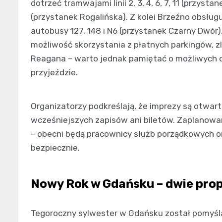
dotrzeć tramwajami linii 2, 3, 4, 6, 7, 11 (przys
(przystanek Rogalińska). Z kolei Brzeźno obsług
autobusy 127, 148 i N6 (przystanek Czarny Dwó
możliwość skorzystania z płatnych parkingów, zl
Reagana – warto jednak pamiętać o możliwych o
przyjeździe.
Organizatorzy podkreślają, że imprezy są otwart
wcześniejszych zapisów ani biletów. Zaplanow
– obecni będą pracownicy służb porządkowych or
bezpiecznie.
Nowy Rok w Gdańsku – dwie prop
Tegoroczny sylwester w Gdańsku został pomyślan