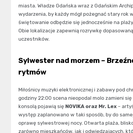
miasta. Władze Gdańska wraz z Gdańskim Archip
wydarzenia, by każdy mógł pożegnać stary rok
świętowanie odbędzie się jednocześnie na plaży
Obie lokalizacje zapewnią rozrywkę dopasowan
uczestników.
Sylwester nad morzem – Brzeźn
rytmów
Miłośnicy muzyki elektronicznej i zabawy pod c
godziny 22:00 scena nieopodal molo zamieni si
konsolą pojawią się
NOVIKA oraz Mr. Lex
– artyś
występ zaplanowano w taki sposób, by do samej
oprawę sylwestrowej nocy. Otwarta plaża, blisk
zarówno mieszkańców, jak i odwiedzających, któ