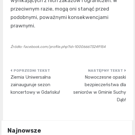
wynikających z nich zakazów i ograniczeń. W
przeciwnym razie, mogą oni stanąć przed
podobnymi, poważnymi konsekwencjami
prawnymi.
Źródło: facebook.com/profile.php?id=100066673249154
Nawigacja
Ziemia Uniwersalna
Nowoczesne opaski
wpisu
zainauguruje sezon
bezpieczeństwa dla
koncertowy w Gdańsku!
seniorów w Gminie Suchy
Dąb!
Najnowsze