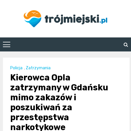
Skip
to
content
trojmiejski.pl
Policja
,
Zatrzymania
Kierowca Opla
zatrzymany w Gdańsku
mimo zakazów i
poszukiwań za
przestępstwa
narkotykowe