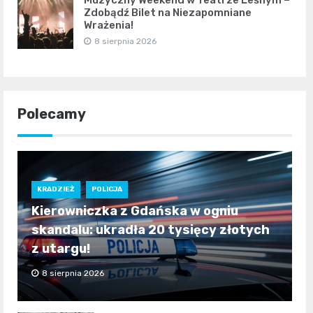
Zdobądź Bilet na Niezapomniane
Wrażenia!
8 sierpnia 2026
Polecamy
KRADZIEŻ
POLICJA
Kierowniczka z Gdańska w ogniu
skandalu: ukradła 20 tysięcy złotych
z utargu!
8 sierpnia 2026