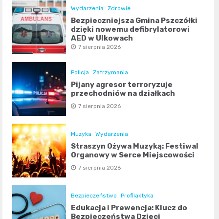
Wydarzenia
Zdrowie
Bezpieczniejsza Gmina Pszczółki
dzięki nowemu defibrylatorowi
AED w Ulkowach
7 sierpnia 2026
Policja
Zatrzymania
Pijany agresor terroryzuje
przechodniów na działkach
7 sierpnia 2026
Muzyka
Wydarzenia
Straszyn Ożywa Muzyką: Festiwal
Organowy w Serce Miejscowości
7 sierpnia 2026
Bezpieczeństwo
Profilaktyka
Edukacja i Prewencja: Klucz do
Bezpieczeństwa Dzieci