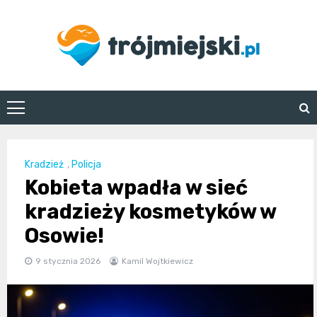
Skip
to
content
trojmiejski.pl
Kradzież
,
Policja
Kobieta wpadła w sieć
kradzieży kosmetyków w
Osowie!
9 stycznia 2026
Kamil Wojtkiewicz