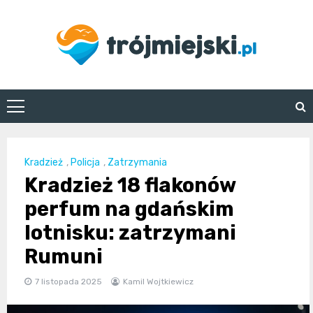
Skip
to
content
trojmiejski.pl
Kradzież
,
Policja
,
Zatrzymania
Kradzież 18 flakonów
perfum na gdańskim
lotnisku: zatrzymani
Rumuni
7 listopada 2025
Kamil Wojtkiewicz