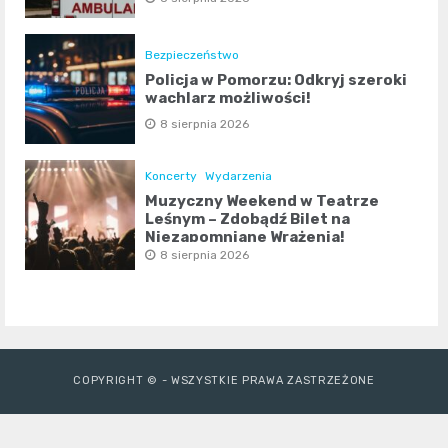
Bezpieczeństwo
Policja w Pomorzu: Odkryj szeroki
wachlarz możliwości!
8 sierpnia 2026
Koncerty
Wydarzenia
Muzyczny Weekend w Teatrze
Leśnym – Zdobądź Bilet na
Niezapomniane Wrażenia!
8 sierpnia 2026
COPYRIGHT © - WSZYSTKIE PRAWA ZASTRZEŻONE