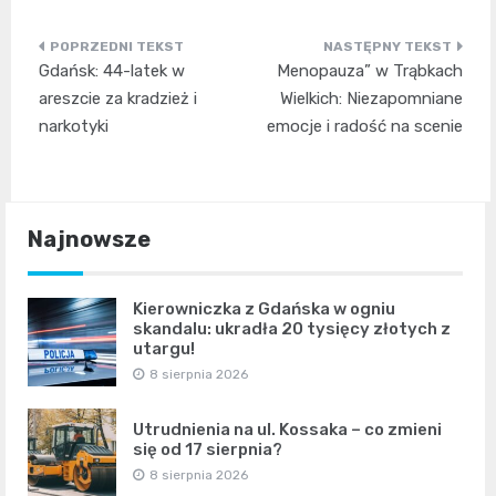
Nawigacja
Gdańsk: 44-latek w
Menopauza” w Trąbkach
wpisu
areszcie za kradzież i
Wielkich: Niezapomniane
narkotyki
emocje i radość na scenie
Najnowsze
Kierowniczka z Gdańska w ogniu
skandalu: ukradła 20 tysięcy złotych z
utargu!
8 sierpnia 2026
Utrudnienia na ul. Kossaka – co zmieni
się od 17 sierpnia?
8 sierpnia 2026