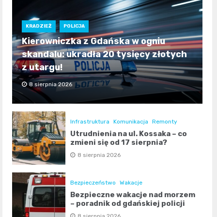
KRADZIEŻ
POLICJA
Kierowniczka z Gdańska w ogniu
skandalu: ukradła 20 tysięcy złotych
z utargu!
8 sierpnia 2026
Infrastruktura
Komunikacja
Remonty
Utrudnienia na ul. Kossaka – co
zmieni się od 17 sierpnia?
8 sierpnia 2026
Bezpieczeństwo
Wakacje
Bezpieczne wakacje nad morzem
– poradnik od gdańskiej policji
8 sierpnia 2026