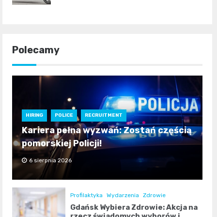
Polecamy
HIRING
POLICE
RECRUITMENT
Kariera pełna wyzwań: Zostań częścią
pomorskiej Policji!
6 sierpnia 2026
Profilaktyka
Wydarzenia
Zdrowie
Gdańsk Wybiera Zdrowie: Akcja na
rzecz świadomych wyborów i