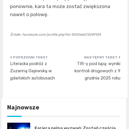
ponownie, kara ta może zostać zwiększona
nawet o połowę.
Źródło: facebook.com/profile.php?id=100066673249154
Nawigacja
Literacka podróż z
TIR-y pod lupą: wyniki
wpisu
Zuzanną Gajewską w
kontroli drogowych z 9
gdańskich autobusach
grudnia 2025 roku
Najnowsze
Kariera pełna wyzwań: Zostań częścią