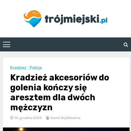
Skip
to
content
trojmiejski.pl
Kradzież
,
Policja
Kradzież akcesoriów do
golenia kończy się
aresztem dla dwóch
mężczyzn
10 grudnia 2025
Kamil Wojtkiewicz