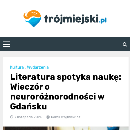
Skip
to
content
trojmiejski.pl
Kultura
,
Wydarzenia
Literatura spotyka naukę:
Wieczór o
neuroróżnorodności w
Gdańsku
7 listopada 2025
Kamil Wojtkiewicz