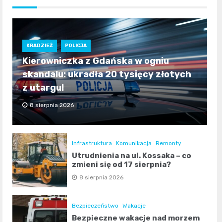
KRADZIEŻ
POLICJA
Kierowniczka z Gdańska w ogniu
skandalu: ukradła 20 tysięcy złotych
z utargu!
8 sierpnia 2026
Infrastruktura
Komunikacja
Remonty
Utrudnienia na ul. Kossaka – co
zmieni się od 17 sierpnia?
8 sierpnia 2026
Bezpieczeństwo
Wakacje
Bezpieczne wakacje nad morzem