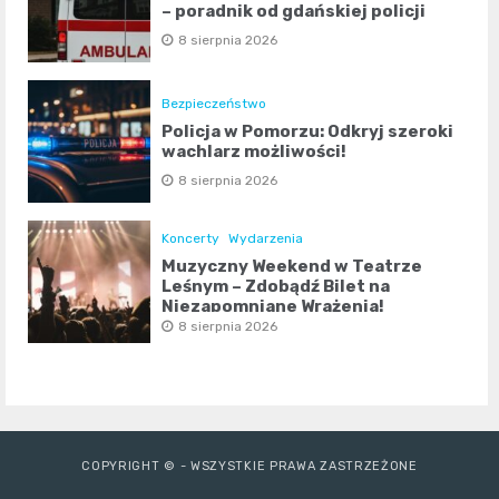
– poradnik od gdańskiej policji
8 sierpnia 2026
Bezpieczeństwo
Policja w Pomorzu: Odkryj szeroki
wachlarz możliwości!
8 sierpnia 2026
Koncerty
Wydarzenia
Muzyczny Weekend w Teatrze
Leśnym – Zdobądź Bilet na
Niezapomniane Wrażenia!
8 sierpnia 2026
COPYRIGHT © - WSZYSTKIE PRAWA ZASTRZEŻONE