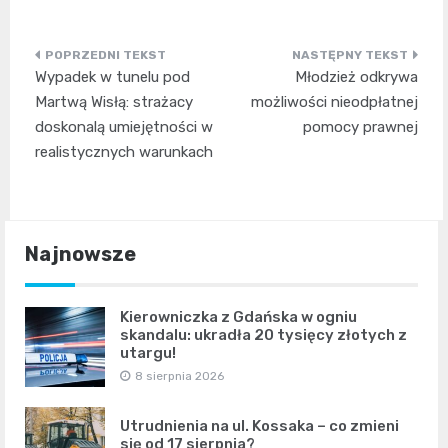
Nawigacja
Wypadek w tunelu pod
Młodzież odkrywa
wpisu
Martwą Wisłą: strażacy
możliwości nieodpłatnej
doskonalą umiejętności w
pomocy prawnej
realistycznych warunkach
Najnowsze
Kierowniczka z Gdańska w ogniu
skandalu: ukradła 20 tysięcy złotych z
utargu!
8 sierpnia 2026
Utrudnienia na ul. Kossaka – co zmieni
się od 17 sierpnia?