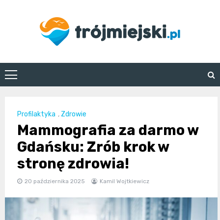
Skip
to
content
trojmiejski.pl
Profilaktyka
,
Zdrowie
Mammografia za darmo w
Gdańsku: Zrób krok w
stronę zdrowia!
20 października 2025
Kamil Wojtkiewicz