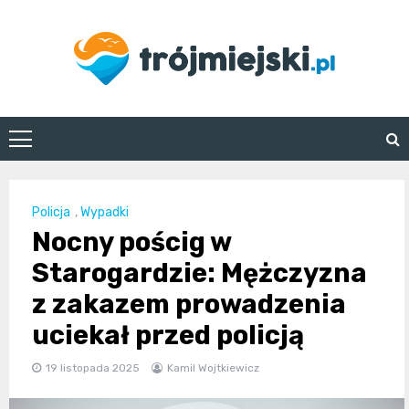
Skip
to
content
trojmiejski.pl
Policja
,
Wypadki
Nocny pościg w
Starogardzie: Mężczyzna
z zakazem prowadzenia
uciekał przed policją
19 listopada 2025
Kamil Wojtkiewicz