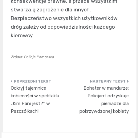
konsekwencje prawne, a przede wszystkim
stwarzają zagrożenie dla innych.
Bezpieczeństwo wszystkich użytkowników
dróg zależy od odpowiedzialności każdego
kierowcy.
Źródło: Policja Pomorska
Nawigacja
Odkryj tajemnice
Bohater w mundurze:
wpisu
kobiecości w spektaklu
Policjant odzyskuje
„Kim Pani jest?” w
pieniądze dla
Pszczółkach!
pokrzywdzonej kobiety