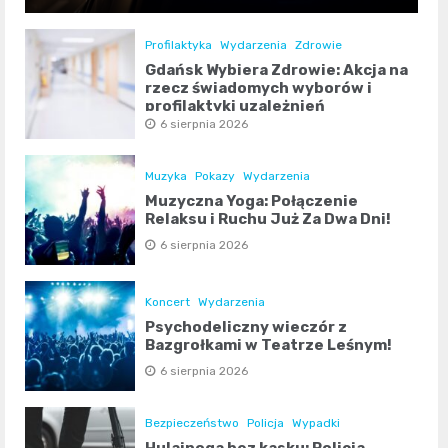
Profilaktyka
Wydarzenia
Zdrowie
Gdańsk Wybiera Zdrowie: Akcja na
rzecz świadomych wyborów i
profilaktyki uzależnień
6 sierpnia 2026
Muzyka
Pokazy
Wydarzenia
Muzyczna Yoga: Połączenie
Relaksu i Ruchu Już Za Dwa Dni!
6 sierpnia 2026
Koncert
Wydarzenia
Psychodeliczny wieczór z
Bazgrołkami w Teatrze Leśnym!
6 sierpnia 2026
Bezpieczeństwo
Policja
Wypadki
Hulajnoga bez kasku: Policja