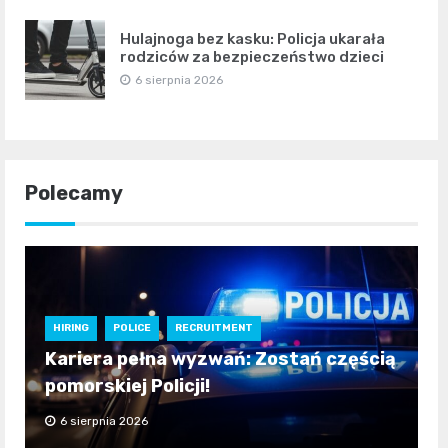
Hulajnoga bez kasku: Policja ukarała
rodziców za bezpieczeństwo dzieci
6 sierpnia 2026
Polecamy
HIRING
POLICE
RECRUITMENT
Kariera pełna wyzwań: Zostań częścią
pomorskiej Policji!
6 sierpnia 2026