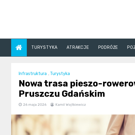
Skip
to
content
TURYSTYKA
ATRAKCJE
PODRÓŻE
PO
Infrastruktura
,
Turystyka
Nowa trasa pieszo-rowero
Pruszczu Gdańskim
26 maja 2026
Kamil Wojtkiewicz