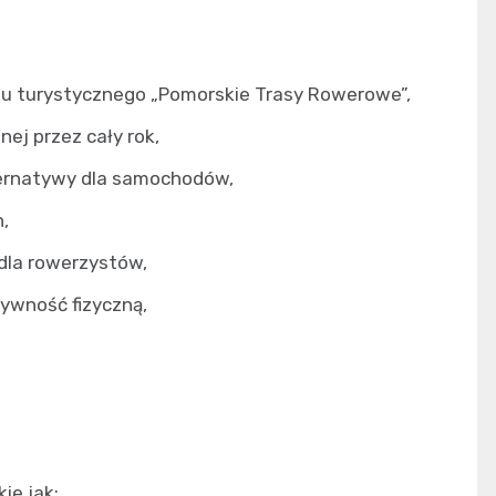
u turystycznego „Pomorskie Trasy Rowerowe”,
ej przez cały rok,
ternatywy dla samochodów,
,
 dla rowerzystów,
tywność fizyczną,
kie jak: