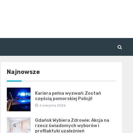
Najnowsze
Kariera pełna wyzwań: Zostań
częścią pomorskiej Policji!
6 sierpnia 2026
Gdańsk Wybiera Zdrowie: Akcja na
rzecz świadomych wyborów i
profilaktyki uzależnień