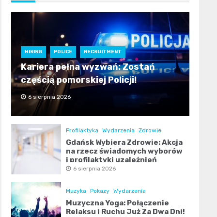
HIRING
POLICE
RECRUITMENT
Kariera pełna wyzwań: Zostań
częścią pomorskiej Policji!
6 sierpnia 2026
Profilaktyka
Wydarzenia
Zdrowie
Gdańsk Wybiera Zdrowie: Akcja
na rzecz świadomych wyborów
i profilaktyki uzależnień
6 sierpnia 2026
Muzyka
Pokazy
Wydarzenia
Muzyczna Yoga: Połączenie
Relaksu i Ruchu Już Za Dwa Dni!