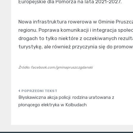
Europejskie dla Pomorza na lata 2021-2027.
Nowa infrastruktura rowerowa w Gminie Pruszc
regionu. Poprawa komunikacji i integracja społ
drogach to tylko niektóre z oczekiwanych rezul
turystykę, ale również przyczynia się do promow
Źródło: facebook.com/gminapruszczgdanski
Nawigacja
Błyskawiczna akcja policji: rodzina uratowana z
wpisu
płonącego elektryka w Kolbudach