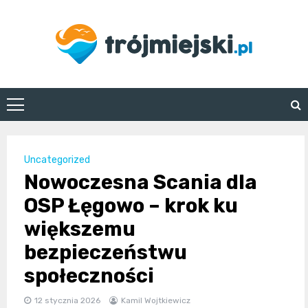
Skip
to
content
trojmiejski.pl
Uncategorized
Nowoczesna Scania dla
OSP Łęgowo – krok ku
większemu
bezpieczeństwu
społeczności
12 stycznia 2026
Kamil Wojtkiewicz