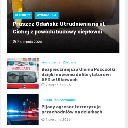
REMONTY
WYDARZENIA
Pruszcz Gdański: Utrudnienia na ul.
Cichej z powodu budowy ciepłowni
7 sierpnia 2026
Wydarzenia
Zdrowie
Bezpieczniejsza Gmina Pszczółki
dzięki nowemu defibrylatorowi
AED w Ulkowach
7 sierpnia 2026
Policja
Zatrzymania
Pijany agresor terroryzuje
przechodniów na działkach
7 sierpnia 2026