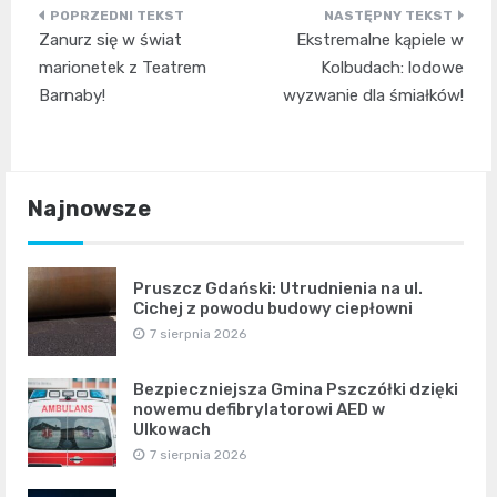
Nawigacja
Zanurz się w świat
Ekstremalne kąpiele w
wpisu
marionetek z Teatrem
Kolbudach: lodowe
Barnaby!
wyzwanie dla śmiałków!
Najnowsze
Pruszcz Gdański: Utrudnienia na ul.
Cichej z powodu budowy ciepłowni
7 sierpnia 2026
Bezpieczniejsza Gmina Pszczółki dzięki
nowemu defibrylatorowi AED w
Ulkowach
7 sierpnia 2026