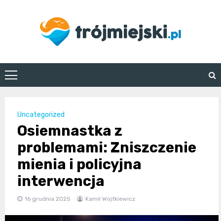
Skip
to
content
trojmiejski.pl
Uncategorized
Osiemnastka z
problemami: Zniszczenie
mienia i policyjna
interwencja
16 grudnia 2025
Kamil Wojtkiewicz