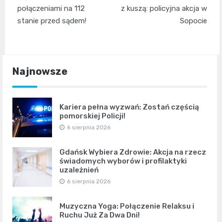
wpisu
połączeniami na 112
z kuszą: policyjna akcja w
stanie przed sądem!
Sopocie
Najnowsze
Kariera pełna wyzwań: Zostań częścią
pomorskiej Policji!
6 sierpnia 2026
Gdańsk Wybiera Zdrowie: Akcja na rzecz
świadomych wyborów i profilaktyki
uzależnień
6 sierpnia 2026
Muzyczna Yoga: Połączenie Relaksu i
Ruchu Już Za Dwa Dni!