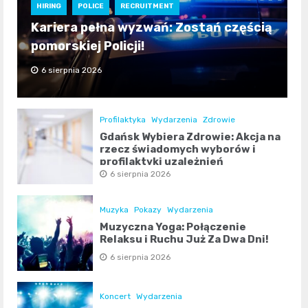
HIRING
POLICE
RECRUITMENT
Kariera pełna wyzwań: Zostań częścią
pomorskiej Policji!
6 sierpnia 2026
Profilaktyka
Wydarzenia
Zdrowie
Gdańsk Wybiera Zdrowie: Akcja na
rzecz świadomych wyborów i
profilaktyki uzależnień
6 sierpnia 2026
Muzyka
Pokazy
Wydarzenia
Muzyczna Yoga: Połączenie
Relaksu i Ruchu Już Za Dwa Dni!
6 sierpnia 2026
Koncert
Wydarzenia