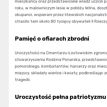
mieszkańcy oraz przedstawiciele władz uczcili p
roku, w malowniczym lesie w pobliżu Wilna, dosz
okupanci, wspierani przez litewskich nacjonalis
straciło tam około 80 tysięcy obywateli II Rzecz
Pamięć o ofiarach zbrodni
Uroczystości na Cmentarzu Łostowickim zgroma
stowarzyszenia Rodzina Ponarska, przedstawici
pomorskiego, kombatantów, harcerzy oraz miesz
miejscy, składały wieńce i kwiaty, podkreślając 
tragedii.
Uroczystość pełna patriotyzmu