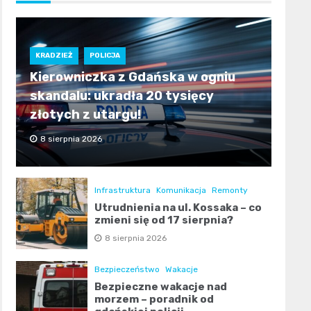
KRADZIEŻ
POLICJA
Kierowniczka z Gdańska w ogniu
skandalu: ukradła 20 tysięcy
złotych z utargu!
8 sierpnia 2026
Infrastruktura
Komunikacja
Remonty
Utrudnienia na ul. Kossaka – co
zmieni się od 17 sierpnia?
8 sierpnia 2026
Bezpieczeństwo
Wakacje
Bezpieczne wakacje nad
morzem – poradnik od