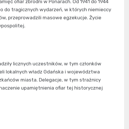
amięć ofiar zbrodni w Ponarach. Od 1941 do 1944
ło do tragicznych wydarzeń, w których niemieccy
tów, przeprowadzili masowe egzekucje. Życie
ypospolitej.
dziły licznych uczestników, w tym członków
eli lokalnych władz Gdańska i województwa
kańców miasta. Delegacje, w tym strażnicy
znaczenie upamiętnienia ofiar tej historycznej