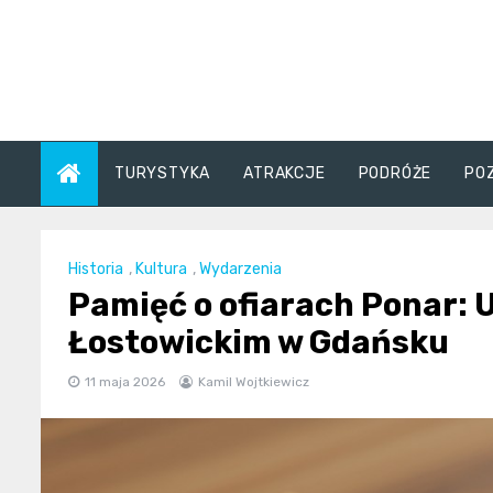
Skip
to
content
TURYSTYKA
ATRAKCJE
PODRÓŻE
PO
Historia
,
Kultura
,
Wydarzenia
Pamięć o ofiarach Ponar:
Łostowickim w Gdańsku
11 maja 2026
Kamil Wojtkiewicz