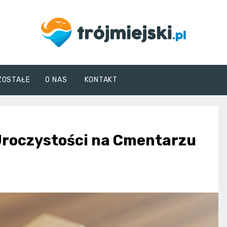
trojmiejski.pl
ZOSTAŁE
O NAS
KONTAKT
 Uroczystości na Cmentarzu