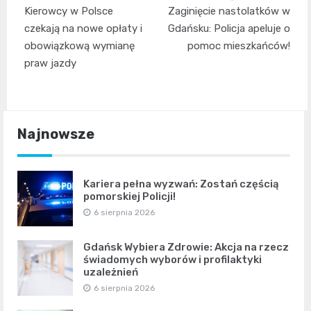
Nawigacja
Kierowcy w Polsce
Zaginięcie nastolatków w
wpisu
czekają na nowe opłaty i
Gdańsku: Policja apeluje o
obowiązkową wymianę
pomoc mieszkańców!
praw jazdy
Najnowsze
Kariera pełna wyzwań: Zostań częścią
pomorskiej Policji!
6 sierpnia 2026
Gdańsk Wybiera Zdrowie: Akcja na rzecz
świadomych wyborów i profilaktyki
uzależnień
6 sierpnia 2026