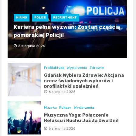
HIRING
POLICE
RECRUITMENT
Kariera pełna wyzwań: Zostań częścią
pomorskiej Policji!
6 sierpnia 2026
Profilaktyka
Wydarzenia
Zdrowie
Gdańsk Wybiera Zdrowie: Akcja na
rzecz świadomych wyborów i
profilaktyki uzależnień
6 sierpnia 2026
Muzyka
Pokazy
Wydarzenia
Muzyczna Yoga: Połączenie
Relaksu i Ruchu Już Za Dwa Dni!
6 sierpnia 2026