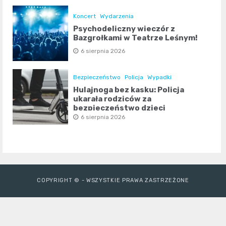
Koncert
Wydarzenia
Psychodeliczny wieczór z
Bazgrołkami w Teatrze Leśnym!
6 sierpnia 2026
Bezpieczeństwo
Policja
Wypadki
Hulajnoga bez kasku: Policja
ukarała rodziców za
bezpieczeństwo dzieci
6 sierpnia 2026
COPYRIGHT © - WSZYSTKIE PRAWA ZASTRZEŻONE