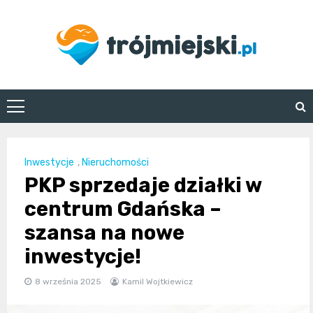
Skip
to
content
trojmiejski.pl
Inwestycje
,
Nieruchomości
PKP sprzedaje działki w
centrum Gdańska –
szansa na nowe
inwestycje!
8 września 2025
Kamil Wojtkiewicz