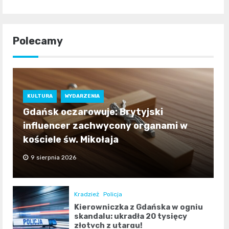
Polecamy
KULTURA
WYDARZENIA
Gdańsk oczarowuje: Brytyjski
influencer zachwycony organami w
kościele św. Mikołaja
9 sierpnia 2026
Kradzież
Policja
Kierowniczka z Gdańska w ogniu
skandalu: ukradła 20 tysięcy
złotych z utargu!