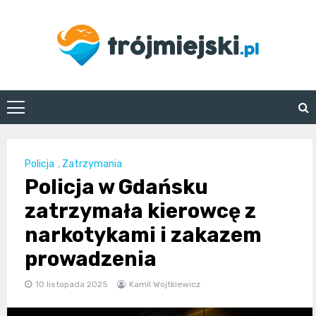
Skip
to
content
trojmiejski.pl
Policja
,
Zatrzymania
Policja w Gdańsku
zatrzymała kierowcę z
narkotykami i zakazem
prowadzenia
10 listopada 2025
Kamil Wojtkiewicz