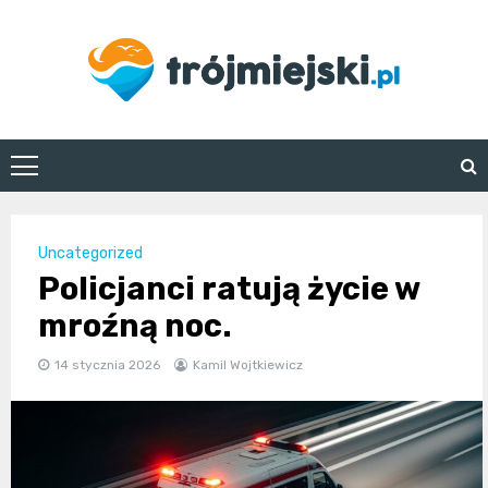
Skip
to
content
trojmiejski.pl
Uncategorized
Policjanci ratują życie w
mroźną noc.
14 stycznia 2026
Kamil Wojtkiewicz