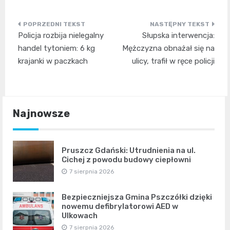
Nawigacja
Policja rozbija nielegalny
Słupska interwencja:
wpisu
handel tytoniem: 6 kg
Mężczyzna obnażał się na
krajanki w paczkach
ulicy, trafił w ręce policji
Najnowsze
Pruszcz Gdański: Utrudnienia na ul.
Cichej z powodu budowy ciepłowni
7 sierpnia 2026
Bezpieczniejsza Gmina Pszczółki dzięki
nowemu defibrylatorowi AED w
Ulkowach
7 sierpnia 2026