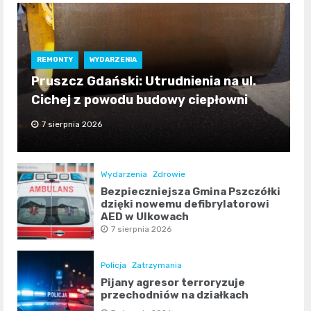
REMONTY
WYDARZENIA
Pruszcz Gdański: Utrudnienia na ul.
Cichej z powodu budowy ciepłowni
7 sierpnia 2026
Wydarzenia
Zdrowie
Bezpieczniejsza Gmina Pszczółki
dzięki nowemu defibrylatorowi
AED w Ulkowach
7 sierpnia 2026
Policja
Zatrzymania
Pijany agresor terroryzuje
przechodniów na działkach