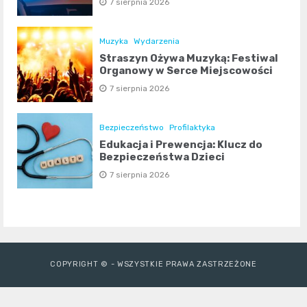
7 sierpnia 2026
Muzyka
Wydarzenia
Straszyn Ożywa Muzyką: Festiwal
Organowy w Serce Miejscowości
7 sierpnia 2026
Bezpieczeństwo
Profilaktyka
Edukacja i Prewencja: Klucz do
Bezpieczeństwa Dzieci
7 sierpnia 2026
COPYRIGHT © - WSZYSTKIE PRAWA ZASTRZEŻONE