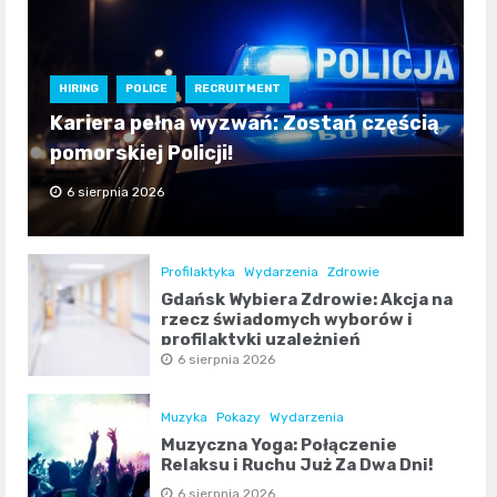
HIRING
POLICE
RECRUITMENT
Kariera pełna wyzwań: Zostań częścią
pomorskiej Policji!
6 sierpnia 2026
Profilaktyka
Wydarzenia
Zdrowie
Gdańsk Wybiera Zdrowie: Akcja na
rzecz świadomych wyborów i
profilaktyki uzależnień
6 sierpnia 2026
Muzyka
Pokazy
Wydarzenia
Muzyczna Yoga: Połączenie
Relaksu i Ruchu Już Za Dwa Dni!
6 sierpnia 2026