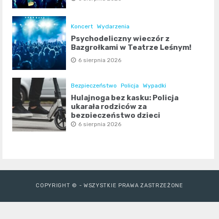
Koncert
Wydarzenia
Psychodeliczny wieczór z
Bazgrołkami w Teatrze Leśnym!
6 sierpnia 2026
Bezpieczeństwo
Policja
Wypadki
Hulajnoga bez kasku: Policja
ukarała rodziców za
bezpieczeństwo dzieci
6 sierpnia 2026
COPYRIGHT © - WSZYSTKIE PRAWA ZASTRZEŻONE