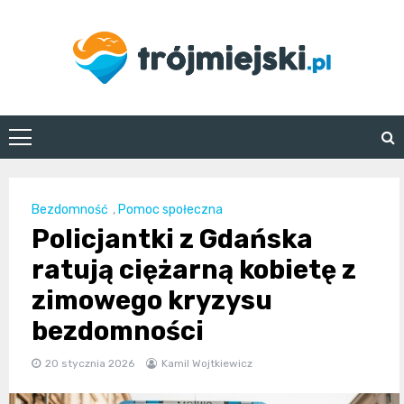
Skip
to
content
trojmiejski.pl
Bezdomność
,
Pomoc społeczna
Policjantki z Gdańska
ratują ciężarną kobietę z
zimowego kryzysu
bezdomności
20 stycznia 2026
Kamil Wojtkiewicz