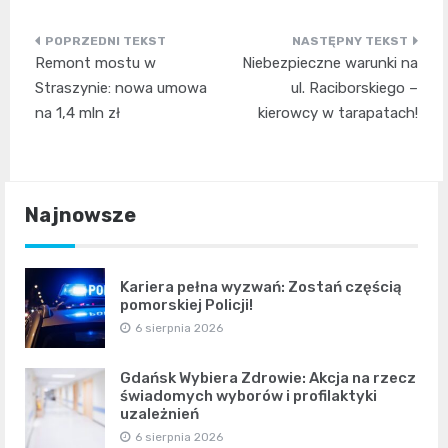
Nawigacja
Remont mostu w
Niebezpieczne warunki na
wpisu
Straszynie: nowa umowa
ul. Raciborskiego –
na 1,4 mln zł
kierowcy w tarapatach!
Najnowsze
Kariera pełna wyzwań: Zostań częścią
pomorskiej Policji!
6 sierpnia 2026
Gdańsk Wybiera Zdrowie: Akcja na rzecz
świadomych wyborów i profilaktyki
uzależnień
6 sierpnia 2026