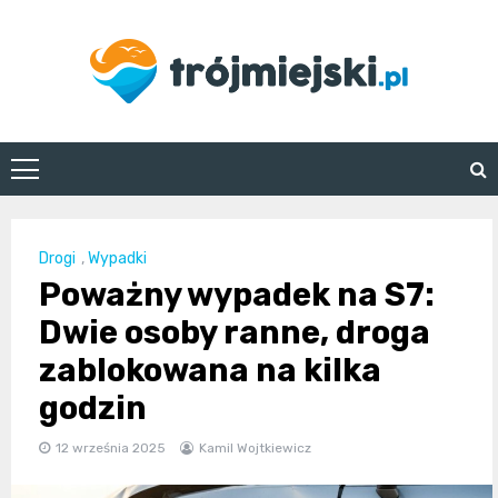
Skip
to
content
trojmiejski.pl
Drogi
,
Wypadki
Poważny wypadek na S7:
Dwie osoby ranne, droga
zablokowana na kilka
godzin
12 września 2025
Kamil Wojtkiewicz