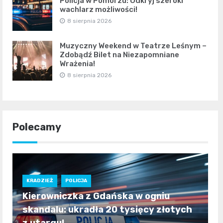
Policja w Pomorzu: Odkryj szeroki
wachlarz możliwości!
8 sierpnia 2026
Muzyczny Weekend w Teatrze Leśnym –
Zdobądź Bilet na Niezapomniane
Wrażenia!
8 sierpnia 2026
Polecamy
KRADZIEŻ
POLICJA
Kierowniczka z Gdańska w ogniu
skandalu: ukradła 20 tysięcy złotych
z utargu!