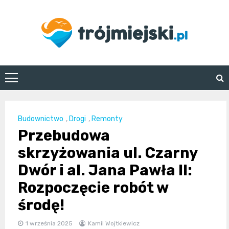
Skip
to
content
trojmiejski.pl
Budownictwo
,
Drogi
,
Remonty
Przebudowa
skrzyżowania ul. Czarny
Dwór i al. Jana Pawła II:
Rozpoczęcie robót w
środę!
1 września 2025
Kamil Wojtkiewicz