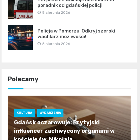
poradnik od gdańskiej policji
8 sierpnia 2026
Policja w Pomorzu: Odkryj szeroki
wachlarz możliwości!
8 sierpnia 2026
Polecamy
KULTURA
WYDARZENIA
Gdańsk oczarowuje: Brytyjski
influencer zachwycony organami w
kościele św. Mikołaja