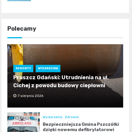
Polecamy
REMONTY
WYDARZENIA
Pruszcz Gdański: Utrudnienia na ul.
Cichej z powodu budowy ciepłowni
7 sierpnia 2026
Wydarzenia
Zdrowie
Bezpieczniejsza Gmina Pszczółki
dzięki nowemu defibrylatorowi