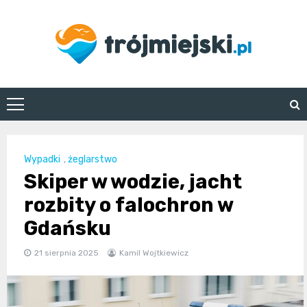
Skip
to
content
trojmiejski.pl
Wypadki
,
żeglarstwo
Skiper w wodzie, jacht
rozbity o falochron w
Gdańsku
21 sierpnia 2025
Kamil Wojtkiewicz