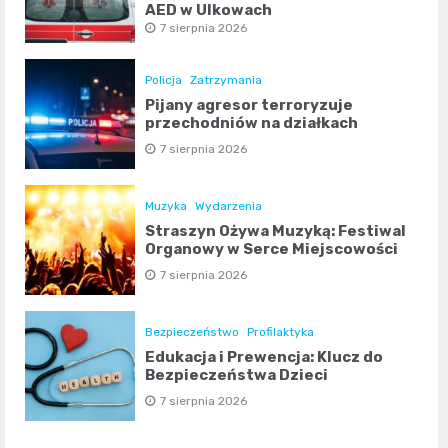
AED w Ulkowach
7 sierpnia 2026
Policja
Zatrzymania
Pijany agresor terroryzuje
przechodniów na działkach
7 sierpnia 2026
Muzyka
Wydarzenia
Straszyn Ożywa Muzyką: Festiwal
Organowy w Serce Miejscowości
7 sierpnia 2026
Bezpieczeństwo
Profilaktyka
Edukacja i Prewencja: Klucz do
Bezpieczeństwa Dzieci
7 sierpnia 2026