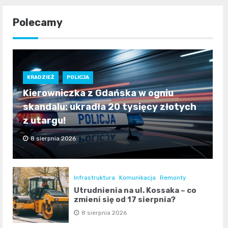
Polecamy
KRADZIEŻ
POLICJA
Kierowniczka z Gdańska w ogniu
skandalu: ukradła 20 tysięcy złotych
z utargu!
8 sierpnia 2026
Infrastruktura
Komunikacja
Remonty
Utrudnienia na ul. Kossaka – co
zmieni się od 17 sierpnia?
8 sierpnia 2026