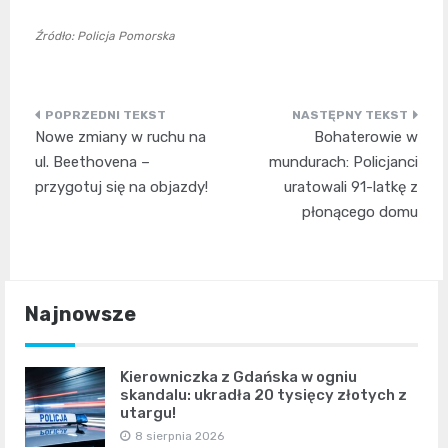
Źródło: Policja Pomorska
Nawigacja
Nowe zmiany w ruchu na
Bohaterowie w
wpisu
ul. Beethovena –
mundurach: Policjanci
przygotuj się na objazdy!
uratowali 91-latkę z
płonącego domu
Najnowsze
Kierowniczka z Gdańska w ogniu
skandalu: ukradła 20 tysięcy złotych z
utargu!
8 sierpnia 2026