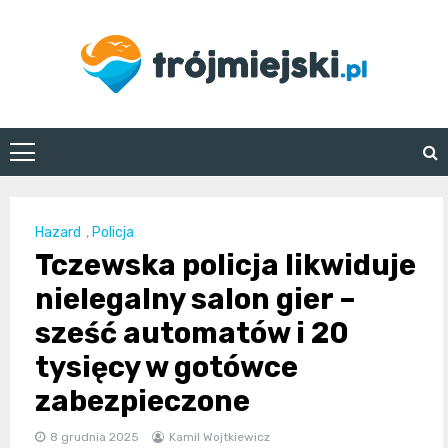
Skip
to
content
trojmiejski.pl
Hazard
,
Policja
Tczewska policja likwiduje
nielegalny salon gier –
sześć automatów i 20
tysięcy w gotówce
zabezpieczone
8 grudnia 2025
Kamil Wojtkiewicz