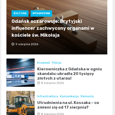
KULTURA
WYDARZENIA
Gdańsk oczarowuje: Brytyjski
influencer zachwycony organami w
kościele św. Mikołaja
9 sierpnia 2026
Kradzież
Policja
Kierowniczka z Gdańska w ogniu
skandalu: ukradła 20 tysięcy
złotych z utargu!
8 sierpnia 2026
Infrastruktura
Komunikacja
Remonty
Utrudnienia na ul. Kossaka – co
zmieni się od 17 sierpnia?
8 sierpnia 2026