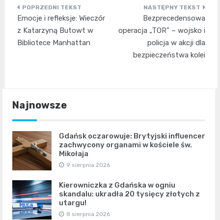
Nawigacja
Emocje i refleksje: Wieczór
Bezprecedensowa
wpisu
z Katarzyną Butowt w
operacja „TOR” – wojsko i
Bibliotece Manhattan
policja w akcji dla
bezpieczeństwa kolei
Najnowsze
Gdańsk oczarowuje: Brytyjski influencer
zachwycony organami w kościele św.
Mikołaja
9 sierpnia 2026
Kierowniczka z Gdańska w ogniu
skandalu: ukradła 20 tysięcy złotych z
utargu!
8 sierpnia 2026