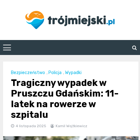
Skip
to
content
trojmiejski.pl
Bezpieczeństwo
,
Policja
,
Wypadki
Tragiczny wypadek w
Pruszczu Gdańskim: 11-
latek na rowerze w
szpitalu
4 listopada 2025
Kamil Wojtkiewicz