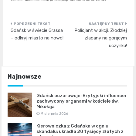
Nawigacja
Gdańsk w świecie Grassa
Policjant w akcji: Złodziej
wpisu
– odkryj miasto na nowo!
złapany na gorącym
uczynku!
Najnowsze
Gdańsk oczarowuje: Brytyjski influencer
zachwycony organami w kościele św.
Mikołaja
9 sierpnia 2026
Kierowniczka z Gdańska w ogniu
skandalu: ukradła 20 tysięcy złotych z