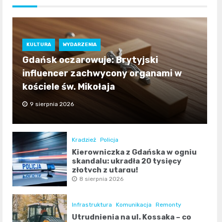
KULTURA
WYDARZENIA
Gdańsk oczarowuje: Brytyjski
influencer zachwycony organami w
kościele św. Mikołaja
9 sierpnia 2026
Kradzież
Policja
Kierowniczka z Gdańska w ogniu
skandalu: ukradła 20 tysięcy
złotych z utargu!
8 sierpnia 2026
Infrastruktura
Komunikacja
Remonty
Utrudnienia na ul. Kossaka – co