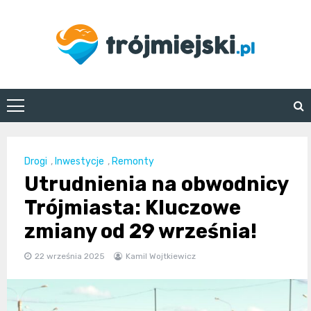
Skip
to
content
trojmiejski.pl
Drogi
,
Inwestycje
,
Remonty
Utrudnienia na obwodnicy
Trójmiasta: Kluczowe
zmiany od 29 września!
22 września 2025
Kamil Wojtkiewicz