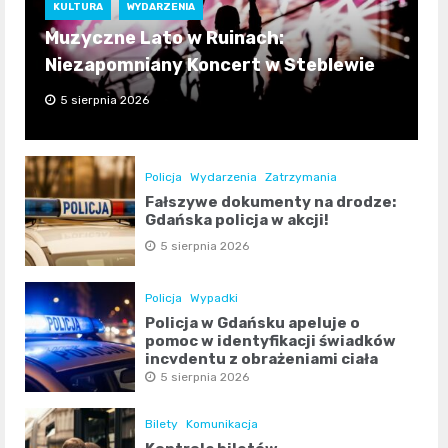
KULTURA
WYDARZENIA
Muzyczne Lato w Ruinach:
Niezapomniany Koncert w Steblewie
5 sierpnia 2026
Policja
Wydarzenia
Zatrzymania
Fałszywe dokumenty na drodze:
Gdańska policja w akcji!
5 sierpnia 2026
Policja
Wypadki
Policja w Gdańsku apeluje o
pomoc w identyfikacji świadków
incydentu z obrażeniami ciała
5 sierpnia 2026
Bilety
Komunikacja