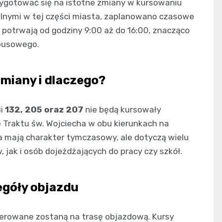
rzygotować się na istotne zmiany w kursowaniu
alnymi w tej części miasta, zaplanowano czasowe
a potrwają od godziny 9:00 aż do 16:00, znacząco
busowego.
zmiany i dlaczego?
ii
132, 205 oraz 207
nie będą kursowały
e Traktu św. Wojciecha w obu kierunkach na
ia mają charakter tymczasowy, ale dotyczą wielu
ak i osób dojeżdżających do pracy czy szkół.
egóły objazdu
ierowane zostaną na trasę objazdową. Kursy