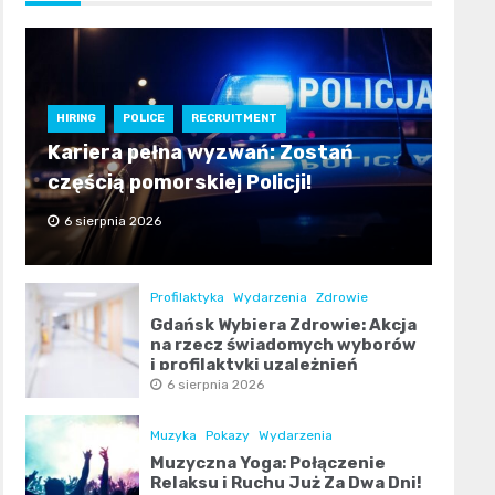
HIRING
POLICE
RECRUITMENT
Kariera pełna wyzwań: Zostań
częścią pomorskiej Policji!
6 sierpnia 2026
Profilaktyka
Wydarzenia
Zdrowie
Gdańsk Wybiera Zdrowie: Akcja
na rzecz świadomych wyborów
i profilaktyki uzależnień
6 sierpnia 2026
Muzyka
Pokazy
Wydarzenia
Muzyczna Yoga: Połączenie
Relaksu i Ruchu Już Za Dwa Dni!