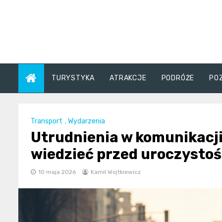
Skip
to
content
TURYSTYKA
ATRAKCJE
PODRÓŻE
PO
Transport
,
Wydarzenia
Utrudnienia w komunikacji
wiedzieć przed uroczystoś
10 maja 2026
Kamil Wojtkiewicz