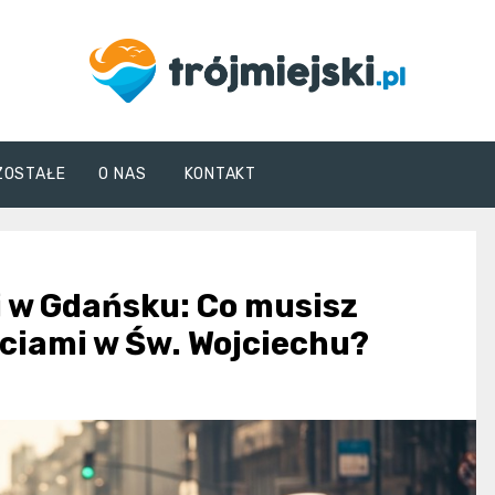
trojmiejski.pl
ZOSTAŁE
O NAS
KONTAKT
 w Gdańsku: Co musisz
ciami w Św. Wojciechu?