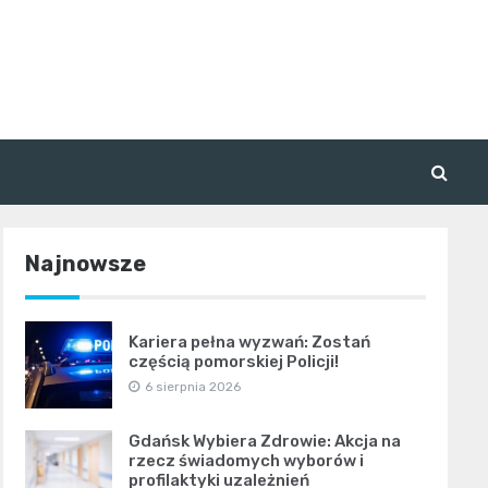
Najnowsze
Kariera pełna wyzwań: Zostań
częścią pomorskiej Policji!
6 sierpnia 2026
Gdańsk Wybiera Zdrowie: Akcja na
rzecz świadomych wyborów i
profilaktyki uzależnień