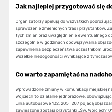
Jak najlepiej przygotować się d
Organizatorzy apelują do wszystkich podróżując
sprawdzenie zmienionych tras i przystanków. Z
tych zmian oraz uwzględnienie ewentualnego do
szczególnie w godzinach obowiązywania objazd
zapewnienia bezpieczeństwa uczestnikom uroczy
Wszelkie niedogodności wynikające z tymczaso
Co warto zapamiętać na nadcho
Wprowadzone zmiany w komunikacji miejskiej na 
Wojciech to działanie jednorazowe, obowiązujące
Linia autobusowe 132, 205 i 207 pojadą objazd
zawieszone zostają przystanki „Św. Wojciech” 01