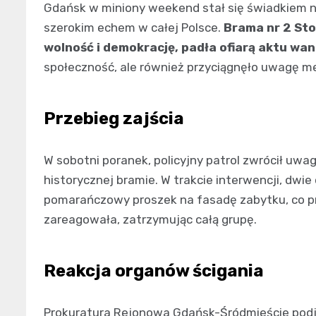
Gdańsk w miniony weekend stał się świadkiem ni
szerokim echem w całej Polsce.
Brama nr 2 Sto
wolność i demokrację, padła ofiarą aktu wa
społeczność, ale również przyciągnęło uwagę m
Przebieg zajścia
W sobotni poranek, policyjny patrol zwrócił uwag
historycznej bramie. W trakcie interwencji, dwie 
pomarańczowy proszek na fasadę zabytku, co pro
zareagowała, zatrzymując całą grupę.
Reakcja organów ścigania
Prokuratura Rejonowa Gdańsk-Śródmieście podj