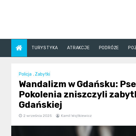
Skip
to
content
TURYSTYKA
ATRAKCJE
PODRÓŻE
PO
Policja
,
Zabytki
Wandalizm w Gdańsku: Pse
Pokolenia zniszczyli zaby
Gdańskiej
2 września 2025
Kamil Wojtkiewicz