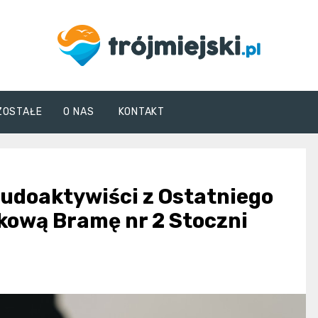
trojmiejski.pl
ZOSTAŁE
O NAS
KONTAKT
udoaktywiści z Ostatniego
tkową Bramę nr 2 Stoczni