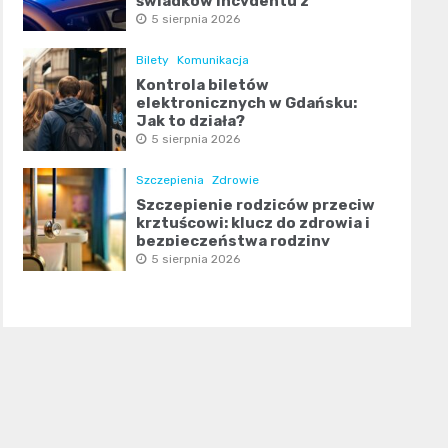
świadków incydentu z
obrażeniami ciała
5 sierpnia 2026
Bilety
Komunikacja
Kontrola biletów
elektronicznych w Gdańsku:
Jak to działa?
5 sierpnia 2026
Szczepienia
Zdrowie
Szczepienie rodziców przeciw
krztuścowi: klucz do zdrowia i
bezpieczeństwa rodziny
5 sierpnia 2026