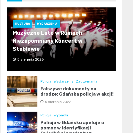
KULTURA
WYDARZENIA
Muzyczne Lato w Ruinach:
Niezapomniany Koncert w
Steblewie
5 sierpnia 2026
Policja
Wydarzenia
Zatrzymania
Fałszywe dokumenty na
drodze: Gdańska policja w akcji!
5 sierpnia 2026
Policja
Wypadki
Policja w Gdańsku apeluje o
pomoc w identyfikacji