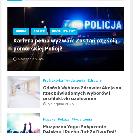
HIRING
POLICE
RECRUITMENT
Kariera pełna wyzwań: Zostań częścią
pomorskiej Policji!
6 sierpnia 2026
Profilaktyka
Wydarzenia
Zdrowie
Gdańsk Wybiera Zdrowie: Akcja na
rzecz świadomych wyborów i
profilaktyki uzależnień
6 sierpnia 2026
Muzyka
Pokazy
Wydarzenia
Muzyczna Yoga: Połączenie
Relaksu i Ruchu Już Za Dwa Dni!