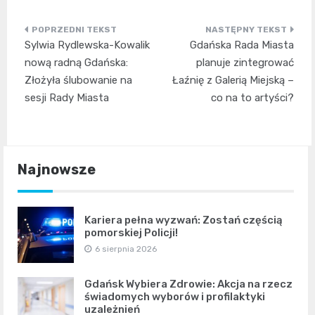
Nawigacja
Sylwia Rydlewska-Kowalik
Gdańska Rada Miasta
wpisu
nową radną Gdańska:
planuje zintegrować
Złożyła ślubowanie na
Łaźnię z Galerią Miejską –
sesji Rady Miasta
co na to artyści?
Najnowsze
Kariera pełna wyzwań: Zostań częścią
pomorskiej Policji!
6 sierpnia 2026
Gdańsk Wybiera Zdrowie: Akcja na rzecz
świadomych wyborów i profilaktyki
uzależnień