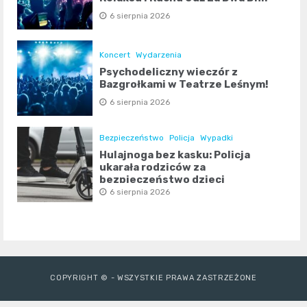
6 sierpnia 2026
Koncert
Wydarzenia
Psychodeliczny wieczór z
Bazgrołkami w Teatrze Leśnym!
6 sierpnia 2026
Bezpieczeństwo
Policja
Wypadki
Hulajnoga bez kasku: Policja
ukarała rodziców za
bezpieczeństwo dzieci
6 sierpnia 2026
COPYRIGHT © - WSZYSTKIE PRAWA ZASTRZEŻONE