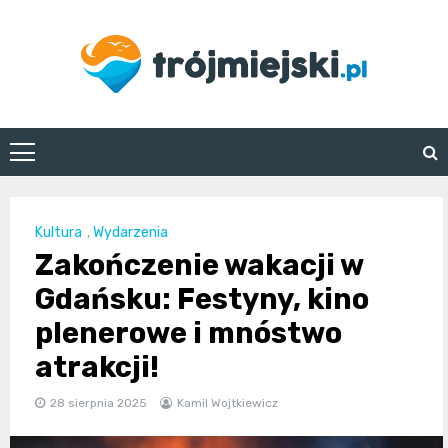
Skip
to
content
trojmiejski.pl
Kultura
,
Wydarzenia
Zakończenie wakacji w
Gdańsku: Festyny, kino
plenerowe i mnóstwo
atrakcji!
28 sierpnia 2025
Kamil Wojtkiewicz